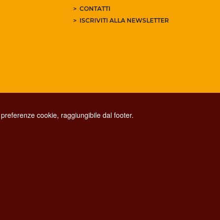
CONTATTI
ISCRIVITI ALLA NEWSLETTER
preferenze cookie, raggiungibile dal footer.
CONTACT CENTER TEL. 06 06 08
CONTATTA LA REDAZIONE
ESCLUSIONE DI RESPONSABILITÀ