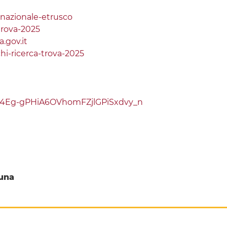
-nazionale-etrusco
trova-2025
.gov.it
hi-ricerca-trova-2025
LI4Eg-gPHiA6OVhomFZjlGPiSxdvy_n
una