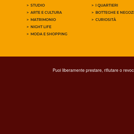
STUDIO
I QUARTIERI
ARTE E CULTURA
BOTTEGHE E NEGOZI
MATRIMONIO
CURIOSITÀ
NIGHT LIFE
MODA E SHOPPING
Puoi liberamente prestare, rifiutare o revo
PRIVACY
SOCIAL MED