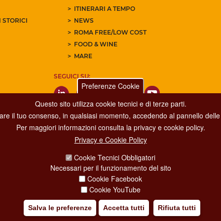
ITINERARI A TEMPO
 STORICI
NEWS
ROMA FREE/LOW COST
FOOD & WINE
MARE
SEGUICI SU:
Preferenze Cookie
Questo sito utilizza cookie tecnici e di terze parti.
care il tuo consenso, in qualsiasi momento, accedendo al pannello delle 
Per maggiori informazioni consulta la privacy e cookie policy.
Privacy e Cookie Policy
Dipartimento Grandi Eventi, Sport, Turismo e Moda.
Cookie Tecnici Obbligatori
Via di San Basilio, 51
Necessari per il funzionamento del sito
00187 Roma
Cookie Facebook
Cookie YouTube
Salva le preferenze
Accetta tutti
Rifiuta tutti
IA POLICY
CREDITS
COPYRIGHT