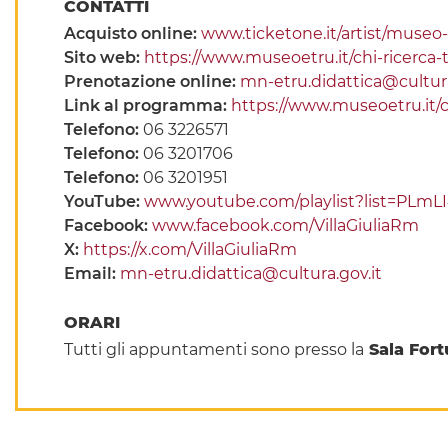
CONTATTI
Acquisto online:
www.ticketone.it/artist/museo
Sito web:
https://www.museoetru.it/chi-ricerca-
Prenotazione online:
mn-etru.didattica@cultura
Link al programma:
https://www.museoetru.it/c
Telefono:
06 3226571
Telefono:
06 3201706
Telefono:
06 3201951
YouTube:
www.youtube.com/playlist?list=PLm
Facebook:
www.facebook.com/VillaGiuliaRm
X:
https://x.com/VillaGiuliaRm
Email:
mn-etru.didattica@cultura.gov.it
ORARI
Tutti gli appuntamenti sono presso la
Sala Fort