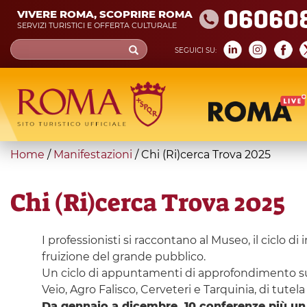
Skip
06060
VIVERE ROMA, SCOPRIRE ROMA
to
SERVIZI TURISTICI E OFFERTA CULTURALE
main
Search
SEGUICI SU:
content
form
Cerca
You
Home
/
Manifestazioni
/
Chi (Ri)cerca Trova 2025
are
here
Chi (Ri)cerca Trova 2025
I professionisti si raccontano al Museo, il ciclo d
fruizione del grande pubblico.
Un ciclo di appuntamenti di approfondimento sugli
Veio, Agro Falisco, Cerveteri e Tarquinia, di tutel
Da gennaio a dicembre, 10 conferenze più u