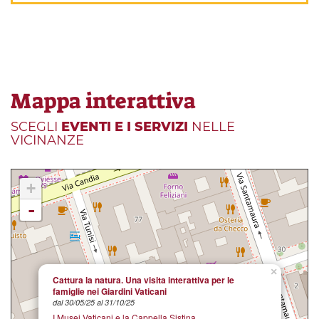
Mappa interattiva
SCEGLI
EVENTI E I SERVIZI
NELLE
VICINANZE
+
-
×
Cattura la natura. Una visita interattiva per le
famiglie nei Giardini Vaticani
dal 30/05/25 al 31/10/25
I Musei Vaticani e la Cappella Sistina