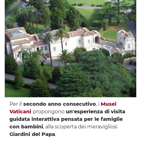
Per il
secondo anno consecutivo
, i
Musei
Vaticani
propongono
un'esperienza di
visita
guidata interattiva pensata per le famiglie
con bambini
, alla scoperta dei meravigliosi
Giardini del Papa
.