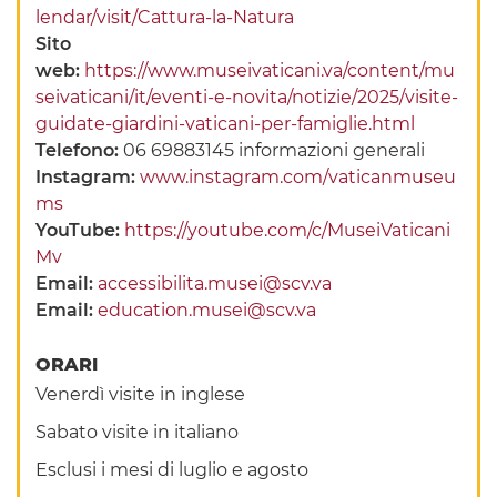
lendar/visit/Cattura-la-Natura
Sito
web:
https://www.museivaticani.va/content/mu
seivaticani/it/eventi-e-novita/notizie/2025/visite-
guidate-giardini-vaticani-per-famiglie.html
Telefono:
06 69883145 informazioni generali
Instagram:
www.instagram.com/vaticanmuseu
ms
YouTube:
https://youtube.com/c/MuseiVaticani
Mv
Email:
accessibilita.musei@scv.va
Email:
education.musei@scv.va
ORARI
Venerdì visite in inglese
Sabato visite in italiano
Esclusi i mesi di luglio e agosto