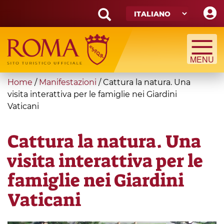
Skip
to
main
Search
content
form
Cerca
You
Home
/
Manifestazioni
/
Cattura la natura. Una
are
visita interattiva per le famiglie nei Giardini
Vaticani
here
Cattura la natura. Una
visita interattiva per le
famiglie nei Giardini
Vaticani