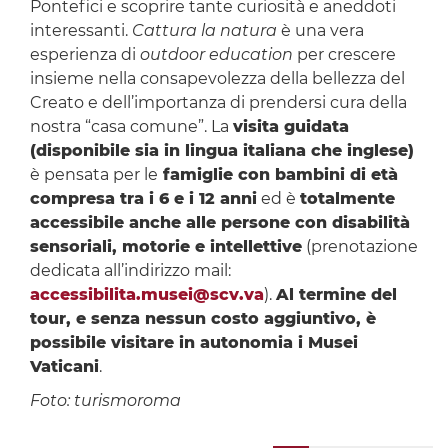
Pontefici e scoprire tante curiosità e aneddoti
interessanti.
Cattura la natura
è una vera
esperienza di
outdoor education
per crescere
insieme nella consapevolezza della bellezza del
Creato e dell’importanza di prendersi cura della
nostra “casa comune”. La
visita guidata
(disponibile sia in lingua italiana che inglese)
è pensata per le
famiglie con bambini di età
compresa tra i 6 e i 12 anni
ed è
totalmente
accessibile anche alle persone con disabilità
sensoriali, motorie e intellettive
(prenotazione
dedicata all’indirizzo mail:
accessibilita.musei@scv.va
).
Al termine del
tour, e senza nessun costo aggiuntivo, è
possibile visitare in autonomia i Musei
Vaticani
.
Foto: turismoroma