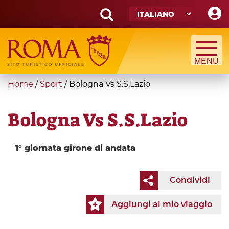
Skip
to
main
Search
content
form
Cerca
You
Home
/
Sport
/
Bologna Vs S.S.Lazio
are
here
Bologna Vs S.S.Lazio
1° giornata girone di andata
Condividi
Aggiungi al mio viaggio