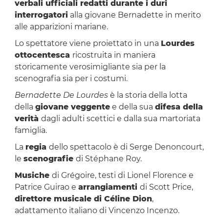
verbali ufficiali redatti durante i duri
interrogatori
alla giovane Bernadette in merito
alle apparizioni mariane.
Lo spettatore viene proiettato in una
Lourdes
ottocentesca
ricostruita in maniera
storicamente verosimigliante sia per la
scenografia sia per i costumi.
Bernadette De Lourdes
è la storia della lotta
della
giovane veggente
e della sua
difesa della
verità
dagli adulti scettici e dalla sua martoriata
famiglia.
La
regia
dello spettacolo è di Serge Denoncourt,
le
scenografie
di Stéphane Roy.
Musiche
di Grégoire, testi di Lionel Florence e
Patrice Guirao e
arrangiamenti
di Scott Price,
direttore musicale di Céline Dion
,
adattamento italiano di Vincenzo Incenzo.