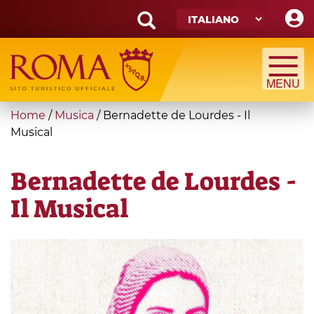
Skip
to
main
Search
content
form
Cerca
You
Home
/
Musica
/
Bernadette de Lourdes - Il
are
Musical
here
Bernadette de Lourdes -
Il Musical