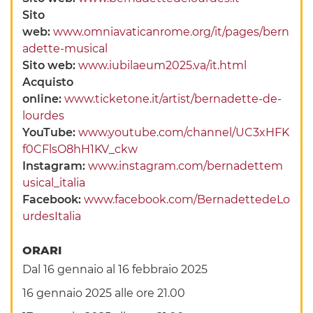
Sito
web:
www.omniavaticanrome.org/it/pages/bern
adette-musical
Sito web:
www.iubilaeum2025.va/it.html
Acquisto
online:
www.ticketone.it/artist/bernadette-de-
lourdes
YouTube:
www.youtube.com/channel/UC3xHFK
f0CFlsO8hH1KV_ckw
Instagram:
www.instagram.com/bernadettem
usical_italia
Facebook:
www.facebook.com/BernadettedeLo
urdesItalia
ORARI
Dal 16 gennaio al 16 febbraio 2025
16 gennaio 2025 alle ore 21.00