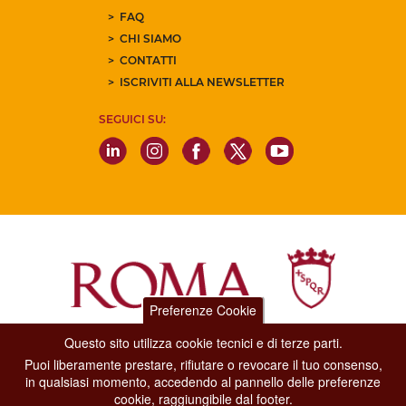
FAQ
CHI SIAMO
CONTATTI
ISCRIVITI ALLA NEWSLETTER
SEGUICI SU:
Preferenze Cookie
Questo sito utilizza cookie tecnici e di terze parti.
Dipartimento Grandi Eventi, Sport, Turismo e Moda.
Puoi liberamente prestare, rifiutare o revocare il tuo consenso,
Via di San Basilio, 51
in qualsiasi momento, accedendo al pannello delle preferenze
00187 Roma
cookie, raggiungibile dal footer.