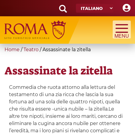
Skip
to
main
Search
content
form
Cerca
You
Home
/
Teatro
/
Assassinate la zitella
are
here
Assassinate la zitella
Commedia che ruota attorno alla lettura del
testamento di una zia ricca che lascia la sua
fortuna ad una sola delle quattro nipoti, quella
che risulta essere -unica nubile – la zitella.Le
altre tre nipoti, insieme ai loro mariti, cercano di
eliminare la cugina ancora nubile per ottenere
l’eredità, ma i loro piani si rivelano complicati e