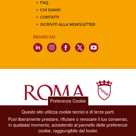
FAQ
CHI SIAMO
CONTATTI
ISCRIVITI ALLA NEWSLETTER
SEGUICI SU:
Preferenze Cookie
Questo sito utilizza cookie tecnici e di terze parti.
Dipartimento Grandi Eventi, Sport, Turismo e Moda.
Puoi liberamente prestare, rifiutare o revocare il tuo consenso,
Via di San Basilio, 51
in qualsiasi momento, accedendo al pannello delle preferenze
00187 Roma
cookie, raggiungibile dal footer.