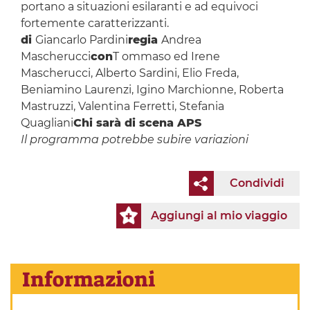
portano a situazioni esilaranti e ad equivoci
fortemente caratterizzanti.
di
Giancarlo Pardini
regia
Andrea
Mascherucci
con
T ommaso ed Irene
Mascherucci, Alberto Sardini, Elio Freda,
Beniamino Laurenzi, Igino Marchionne, Roberta
Mastruzzi, Valentina Ferretti, Stefania
Quagliani
Chi sarà di scena APS
Il programma potrebbe subire variazioni
Condividi
Aggiungi al mio viaggio
Informazioni