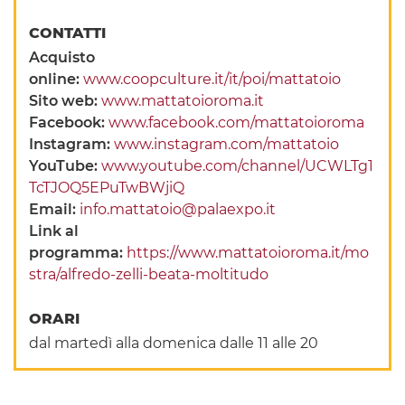
CONTATTI
Acquisto
online:
www.coopculture.it/it/poi/mattatoio
Sito web:
www.mattatoioroma.it
Facebook:
www.facebook.com/mattatoioroma
Instagram:
www.instagram.com/mattatoio
YouTube:
www.youtube.com/channel/UCWLTg1
TcTJOQ5EPuTwBWjiQ
Email:
info.mattatoio@palaexpo.it
Link al
programma:
https://www.mattatoioroma.it/mo
stra/alfredo-zelli-beata-moltitudo
ORARI
dal martedì alla domenica dalle 11 alle 20