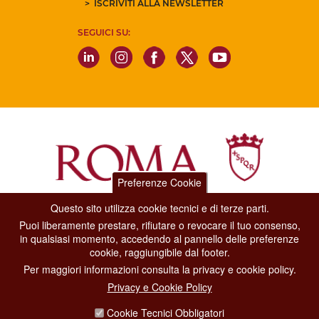
ISCRIVITI ALLA NEWSLETTER
SEGUICI SU:
Preferenze Cookie
Questo sito utilizza cookie tecnici e di terze parti.
Dipartimento Grandi Eventi, Sport, Turismo e Moda.
Puoi liberamente prestare, rifiutare o revocare il tuo consenso,
Via di San Basilio, 51
in qualsiasi momento, accedendo al pannello delle preferenze
00187 Roma
cookie, raggiungibile dal footer.
Per maggiori informazioni consulta la privacy e cookie policy.
CONTACT CENTER TEL. 06 06 08
Privacy e Cookie Policy
CONTATTA LA REDAZIONE
Cookie Tecnici Obbligatori