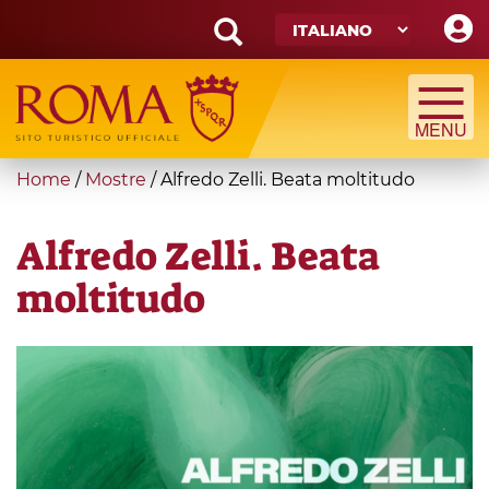
Skip
to
main
Search
content
form
Cerca
You
Home
/
Mostre
/
Alfredo Zelli. Beata moltitudo
are
here
Alfredo Zelli. Beata
moltitudo