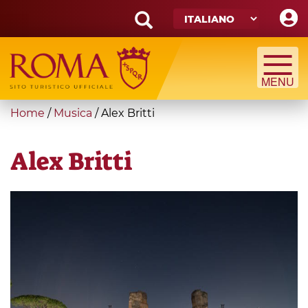
Skip
to
main
Search
content
form
Cerca
You
Home
/
Musica
/
Alex Britti
are
here
Alex Britti