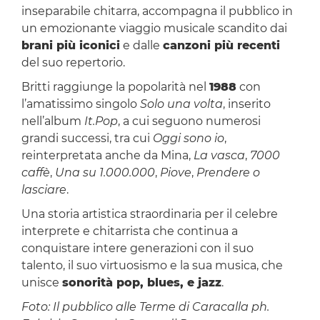
inseparabile chitarra, accompagna il pubblico in
un emozionante viaggio musicale scandito dai
brani più iconici
e dalle
canzoni più recenti
del suo repertorio.
Britti raggiunge la popolarità nel
1988
con
l’amatissimo singolo
Solo una volta
, inserito
nell’album
It.Pop
, a cui seguono numerosi
grandi successi, tra cui
Oggi sono io
,
reinterpretata anche da Mina,
La vasca
,
7000
caffè
,
Una su 1.000.000
,
Piove
,
Prendere o
lasciare
.
Una storia artistica straordinaria per il celebre
interprete e chitarrista che continua a
conquistare intere generazioni con il suo
talento, il suo virtuosismo e la sua musica, che
unisce
sonorità pop, blues, e jazz
.
Foto: Il pubblico alle Terme di Caracalla ph.