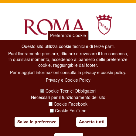
Preferenze Cookie
Questo sito utilizza cookie tecnici e di terze parti.
Dipartimento Grandi Eventi, Sport, Turismo e Moda.
Puoi liberamente prestare, rifiutare o revocare il tuo consenso,
Via di San Basilio, 51
in qualsiasi momento, accedendo al pannello delle preferenze
00187 Roma
cookie, raggiungibile dal footer.
Per maggiori informazioni consulta la privacy e cookie policy.
CONTACT CENTER TEL. 06 06 08
Privacy e Cookie Policy
CONTATTA LA REDAZIONE
Cookie Tecnici Obbligatori
Necessari per il funzionamento del sito
Cookie Facebook
PRIVACY
Cookie YouTube
SOCIAL MEDIA POLICY
Salva le preferenze
Accetta tutti
CREDITS