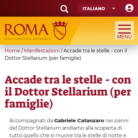
Skip
to
main
Search
content
form
Cerca
You
Home
/
Manifestazioni
/
Accade tra le stelle - con il
are
Dottor Stellarium (per famiglie)
here
Accade tra le stelle - con
il Dottor Stellarium (per
famiglie)
Accompagnati da
Gabriele Catanzaro
nei panni
del Dottor Stellarium andiamo alla scoperta di
tutto quello che si muove tra le stelle di notte e