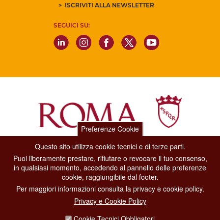
ISCRIVITI ALLA NEWSLETTER
SEGUICI SU:
Preferenze Cookie
Questo sito utilizza cookie tecnici e di terze parti.
Dipartimento Grandi Eventi, Sport, Turismo e Moda.
Puoi liberamente prestare, rifiutare o revocare il tuo consenso,
Via di San Basilio, 51
in qualsiasi momento, accedendo al pannello delle preferenze
00187 Roma
cookie, raggiungibile dal footer.
Per maggiori informazioni consulta la privacy e cookie policy.
CONTACT CENTER TEL. 06 06 08
Privacy e Cookie Policy
CONTATTA LA REDAZIONE
Cookie Tecnici Obbligatori