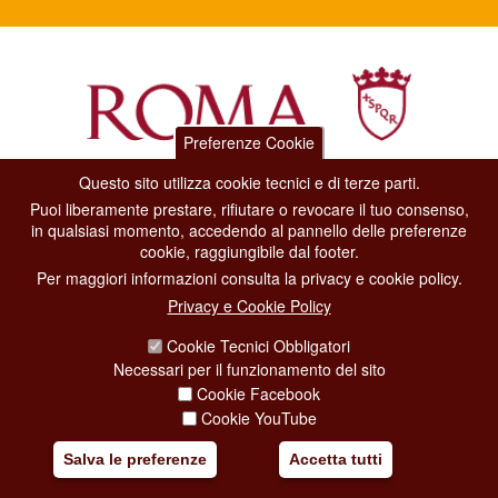
Preferenze Cookie
Questo sito utilizza cookie tecnici e di terze parti.
Dipartimento Grandi Eventi, Sport, Turismo e Moda.
Puoi liberamente prestare, rifiutare o revocare il tuo consenso,
Via di San Basilio, 51
in qualsiasi momento, accedendo al pannello delle preferenze
00187 Roma
cookie, raggiungibile dal footer.
Per maggiori informazioni consulta la privacy e cookie policy.
CONTACT CENTER TEL. 06 06 08
Privacy e Cookie Policy
CONTATTA LA REDAZIONE
Cookie Tecnici Obbligatori
Necessari per il funzionamento del sito
Cookie Facebook
PRIVACY
Cookie YouTube
SOCIAL MEDIA POLICY
Salva le preferenze
Accetta tutti
CREDITS