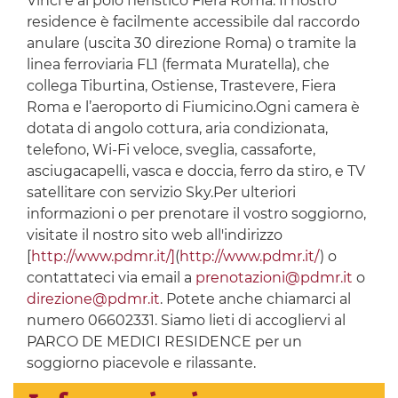
Vinci e al polo fieristico Fiera Roma. Il nostro
residence è facilmente accessibile dal raccordo
anulare (uscita 30 direzione Roma) o tramite la
linea ferroviaria FL1 (fermata Muratella), che
collega Tiburtina, Ostiense, Trastevere, Fiera
Roma e l’aeroporto di Fiumicino.Ogni camera è
dotata di angolo cottura, aria condizionata,
telefono, Wi-Fi veloce, sveglia, cassaforte,
asciugacapelli, vasca e doccia, ferro da stiro, e TV
satellitare con servizio Sky.Per ulteriori
informazioni o per prenotare il vostro soggiorno,
visitate il nostro sito web all'indirizzo
[
http://www.pdmr.it/]
(
http://www.pdmr.it/
) o
contattateci via email a
prenotazioni@pdmr.it
o
direzione@pdmr.it
. Potete anche chiamarci al
numero 06602331. Siamo lieti di accogliervi al
PARCO DE MEDICI RESIDENCE per un
soggiorno piacevole e rilassante.