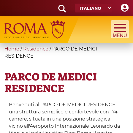
Skip
to
main
Search
content
form
Cerca
You
Home
/
Residence
/
PARCO DE MEDICI
are
RESIDENCE
here
PARCO DE MEDICI
RESIDENCE
Benvenuti al PARCO DE MEDICI RESIDENCE,
una struttura semplice e confortevole con 174
camere, situata in una posizione strategica
vicino all'Aeroporto Internazionale Leonardo da