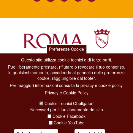
Preferenze Cookie
Questo sito utilizza cookie tecnici e di terze parti.
Dipartimento Grandi Eventi, Sport, Turismo e Moda.
Puoi liberamente prestare, rifiutare o revocare il tuo consenso,
Via di San Basilio, 51
in qualsiasi momento, accedendo al pannello delle preferenze
00187 Roma
cookie, raggiungibile dal footer.
Per maggiori informazioni consulta la privacy e cookie policy.
CONTACT CENTER TEL. 06 06 08
Privacy e Cookie Policy
CONTATTA LA REDAZIONE
Cookie Tecnici Obbligatori
Necessari per il funzionamento del sito
Cookie Facebook
PRIVACY
Cookie YouTube
SOCIAL MEDIA POLICY