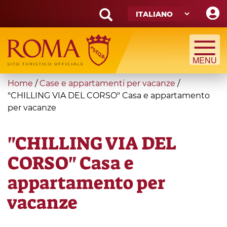
Skip
to
main
Search
content
form
Cerca
You
Home
/
Case e appartamenti per vacanze
/
are
"CHILLING VIA DEL CORSO" Casa e appartamento
per vacanze
here
"CHILLING VIA DEL
CORSO" Casa e
appartamento per
vacanze