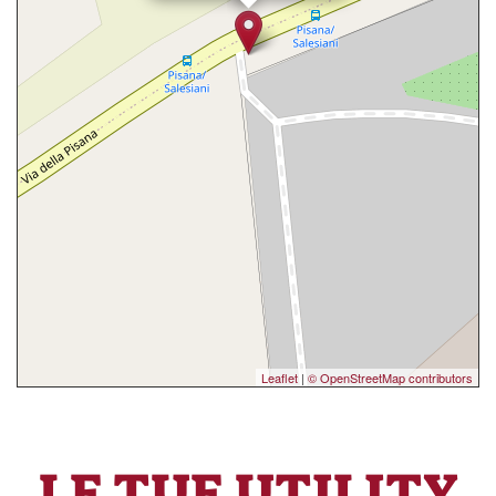
Leaflet
|
© OpenStreetMap contributors
LE TUE UTILITY