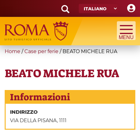
Skip
to
main
Search
content
form
Cerca
You
Home
/
Case per ferie
/
BEATO MICHELE RUA
are
here
BEATO MICHELE RUA
Informazioni
INDIRIZZO
VIA DELLA PISANA, 1111