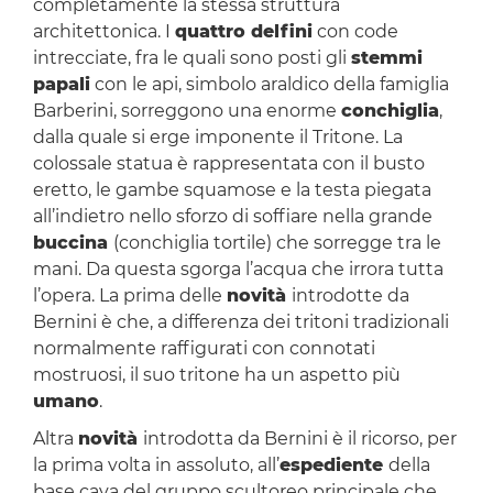
completamente la stessa struttura
architettonica. I
quattro delfini
con code
intrecciate, fra le quali sono posti gli
stemmi
papali
con le api, simbolo araldico della famiglia
Barberini, sorreggono una enorme
conchiglia
,
dalla quale si erge imponente il Tritone. La
colossale statua è rappresentata con il busto
eretto, le gambe squamose e la testa piegata
all’indietro nello sforzo di soffiare nella grande
buccina
(conchiglia tortile) che sorregge tra le
mani. Da questa sgorga l’acqua che irrora tutta
l’opera. La prima delle
novità
introdotte da
Bernini è che, a differenza dei tritoni tradizionali
normalmente raffigurati con connotati
mostruosi, il suo tritone ha un aspetto più
umano
.
Altra
novità
introdotta da Bernini è il ricorso, per
la prima volta in assoluto, all’
espediente
della
base cava del gruppo scultoreo principale che