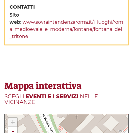
CONTATTI
Sito
web:
www.sovraintendenzaroma.it/i_luoghi/rom
a_medioevale_e_moderna/fontane/fontana_del
_tritone
Mappa interattiva
SCEGLI
EVENTI E I SERVIZI
NELLE
VICINANZE
+
-