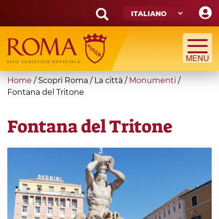
Skip
to
main
Search
content
form
Cerca
You
Home
/
Scopri Roma
/
La città
/
Monumenti
/
are
Fontana del Tritone
here
Fontana del Tritone