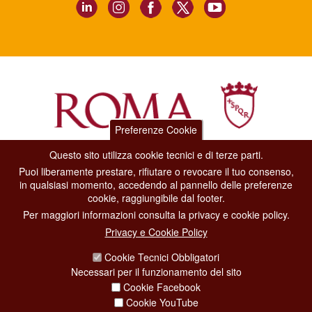
Preferenze Cookie
Questo sito utilizza cookie tecnici e di terze parti.
Dipartimento Grandi Eventi, Sport, Turismo e Moda.
Puoi liberamente prestare, rifiutare o revocare il tuo consenso,
Via di San Basilio, 51
in qualsiasi momento, accedendo al pannello delle preferenze
00187 Roma
cookie, raggiungibile dal footer.
Per maggiori informazioni consulta la privacy e cookie policy.
CONTACT CENTER TEL. 06 06 08
Privacy e Cookie Policy
CONTATTA LA REDAZIONE
Cookie Tecnici Obbligatori
Necessari per il funzionamento del sito
Cookie Facebook
PRIVACY
Cookie YouTube