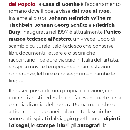
del Popolo
, la
Casa di Goethe
è l’appartamento
romano dove il poeta visse
dal 1786 al 1788
,
insieme ai pittori
Johann Heinrich Wilhelm
Tischbein
,
Johann Georg Schütz
e
Friedrich
Bury
: inaugurata nel 1997, è attualmente
l’unico
museo tedesco all’estero
, un vivace luogo di
scambio culturale italo-tedesco che conserva
libri, documenti, lettere e disegni che
raccontano il celebre viaggio in Italia dell’artista,
e ospita mostre temporanee, manifestazioni,
conferenze, letture e convegni in entrambe le
lingue.
Il museo possiede una propria collezione, con
opere di artisti tedeschi che facevano parte della
cerchia di amici del poeta a Roma ma anche di
artisti contemporanei italiani e tedeschi che
sono stati ispirati dal viaggio goethiano. I
dipinti
,
i
disegni
, le
stampe
, i
libri
, gli
autografi
, le