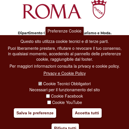
Preferenze Cookie
Dipartimento Grandi Eventi, Sport, Turismo e Moda.
Via di San Basilio, 51
Questo sito utilizza cookie tecnici e di terze parti.
00187 Roma
Puoi liberamente prestare, rifiutare o revocare il tuo consenso,
in qualsiasi momento, accedendo al pannello delle preferenze
cookie, raggiungibile dal footer.
CONTACT CENTER TEL. 06 06 08
Per maggiori informazioni consulta la privacy e cookie policy.
CONTATTA LA REDAZIONE
Privacy e Cookie Policy
Cookie Tecnici Obbligatori
PRIVACY
Necessari per il funzionamento del sito
Cookie Facebook
SOCIAL MEDIA POLICY
Cookie YouTube
CREDITS
Salva le preferenze
Accetta tutti
COPYRIGHT
Rifiuta tutti
ESCLUSIONE DI RESPONSABILITÀ