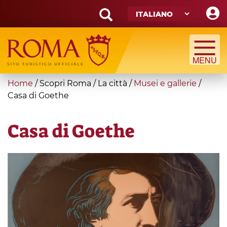
Skip
to
main
Search
content
form
Cerca
You
Home
/
Scopri Roma
/
La città
/
Musei e gallerie
/
are
Casa di Goethe
here
Casa di Goethe