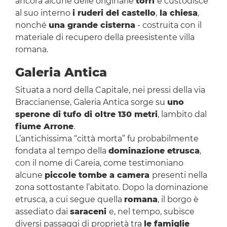
ancora alcune delle originarie
torri
e custodisce
al suo interno
i ruderi del castello
,
la chiesa
,
nonché
una grande cisterna
- costruita con il
materiale di recupero della preesistente villa
romana.
Galeria Antica
Situata a nord della Capitale, nei pressi della via
Braccianense, Galeria Antica sorge su
uno
sperone di tufo di oltre 130 metri
, lambito dal
fiume Arrone
.
L’antichissima “città morta” fu probabilmente
fondata al tempo della
dominazione etrusca
,
con il nome di Careia, come testimoniano
alcune
piccole tombe a camera
presenti nella
zona sottostante l’abitato. Dopo la dominazione
etrusca, a cui segue quella
romana
, il borgo è
assediato dai
saraceni
e, nel tempo, subisce
diversi passaggi di proprietà tra
le famiglie