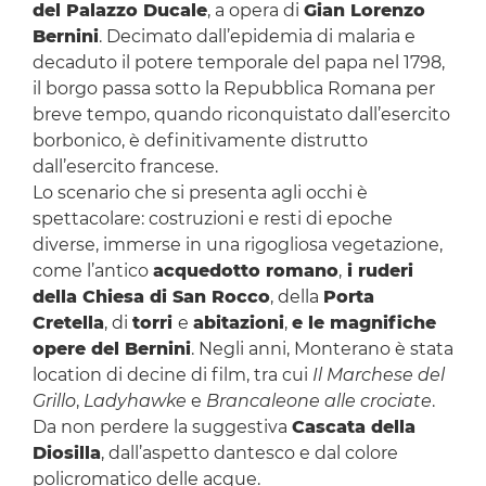
del Palazzo Ducale
, a opera di
Gian Lorenzo
Bernini
. Decimato dall’epidemia di malaria e
decaduto il potere temporale del papa nel 1798,
il borgo passa sotto la Repubblica Romana per
breve tempo, quando riconquistato dall’esercito
borbonico, è definitivamente distrutto
dall’esercito francese.
Lo scenario che si presenta agli occhi è
spettacolare: costruzioni e resti di epoche
diverse, immerse in una rigogliosa vegetazione,
come l’antico
acquedotto romano
,
i ruderi
della Chiesa di San Rocco
, della
Porta
Cretella
, di
torri
e
abitazioni
,
e le magnifiche
opere del Bernini
. Negli anni, Monterano è stata
location di decine di film, tra cui
Il Marchese del
Grillo
,
Ladyhawke
e
Brancaleone alle crociate
.
Da non perdere la suggestiva
Cascata della
Diosilla
, dall’aspetto dantesco e dal colore
policromatico delle acque.