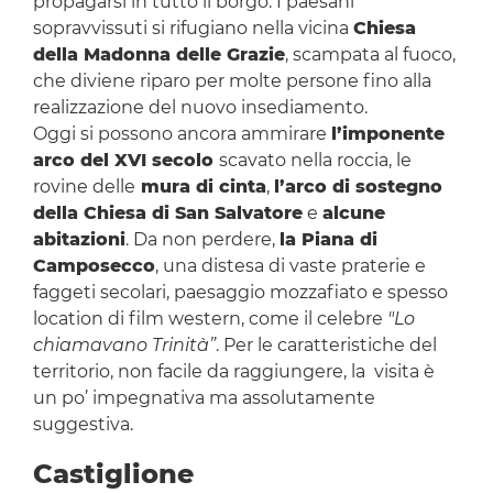
propagarsi in tutto il borgo. I paesani
sopravvissuti si rifugiano nella vicina
Chiesa
della Madonna delle Grazie
, scampata al fuoco,
che diviene riparo per molte persone fino alla
realizzazione del nuovo insediamento.
Oggi si possono ancora ammirare
l’imponente
arco del XVI secolo
scavato nella roccia, le
rovine delle
mura di cinta
,
l’arco di sostegno
della Chiesa di San Salvatore
e
alcune
abitazioni
. Da non perdere,
la Piana di
Camposecco
, una distesa di vaste praterie e
faggeti secolari, paesaggio mozzafiato e spesso
location di film western, come il celebre
"Lo
chiamavano Trinità”
. Per le caratteristiche del
territorio, non facile da raggiungere, la visita è
un po’ impegnativa ma assolutamente
suggestiva.
Castiglione