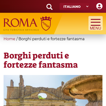
Skip
to
main
Search
content
form
Cerca
You
Home
/
Borghi perduti e fortezze fantasma
are
here
Borghi perduti e
fortezze fantasma