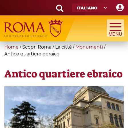
Skip
to
main
Search
content
form
Cerca
You
Home
/
Scopri Roma
/
La città
/
Monumenti
/
are
Antico quartiere ebraico
here
Antico quartiere ebraico