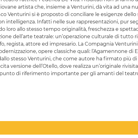
la giovane artista che, insieme a Venturini, dà vita ad una 
o Venturini si è proposto di conciliare le esigenze dello
 intelligenza. Infatti nelle sue rappresentazioni, pur segu
do loro allo stesso tempo originalità, freschezza e spettaco
zione dell’arte teatrale: un’operazione culturale di tutto r
fo, regista, attore ed impresario. La Compagnia Venturini
dernizzazione, opere classiche quali: l’Agamennone di Esc
llo stesso Venturini, che come autore ha firmato più d
a versione dell’Otello, dove realizza un’originale rivisi
un punto di riferimento importante per gli amanti del teat