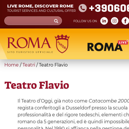
Skip
+39060
LIVE ROME, DISCOVER ROME
to
TOURIST SERVICES AND CULTURAL OFFER
main
Search
FOLLOW US ON:
content
form
Search
You
Home
/
Teatri
/
Teatro Flavio
are
here
Teatro Flavio
Il Teatro d’Oggi, già noto come
Catacombe 200
regista conferitogli a Dusseldorf presso la scuol
professionalità e del rigore tedeschi, elementi c
romano da 5 generazioni, ed è quindi impossibil
personalità. Nel 1990 si affianca nella gestione del