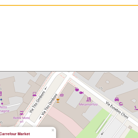
×
Carrefour Market