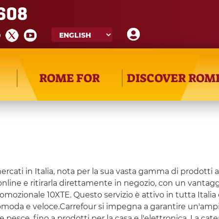
608
ROME FOR
DISCOVER ROM
cati in Italia, nota per la sua vasta gamma di prodotti ali
spesa online e ritirarla direttamente in negozio, con un van
romozionale 10XTE. Questo servizio è attivo in tutta Italia 
moda e veloce.Carrefour si impegna a garantire un'ampia s
 pesce, fino a prodotti per la casa e l'elettronica. La cat