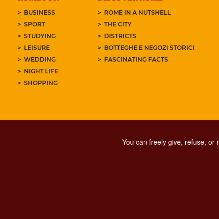
BUSINESS
ROME IN A NUTSHELL
SPORT
THE CITY
STUDYING
DISTRICTS
LEISURE
BOTTEGHE E NEGOZI STORICI
WEDDING
FASCINATING FACTS
NIGHT LIFE
SHOPPING
You can freely give, refuse, or