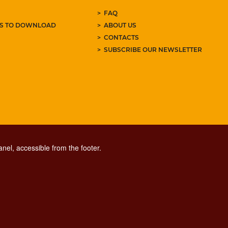
FAQ
ES TO DOWNLOAD
ABOUT US
CONTACTS
SUBSCRIBE OUR NEWSLETTER
nel, accessible from the footer.
CONTACT CENTER TEL. 06 06 08
CONTATTA LA REDAZIONE