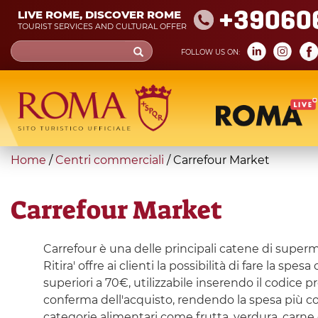
Skip
+39060
LIVE ROME, DISCOVER ROME
to
TOURIST SERVICES AND CULTURAL OFFER
main
Search
FOLLOW US ON:
content
form
Search
You
Home
/
Centri commerciali
/
Carrefour Market
are
here
Carrefour Market
Carrefour è una delle principali catene di supermer
Ritira' offre ai clienti la possibilità di fare la 
superiori a 70€, utilizzabile inserendo il codice p
conferma dell'acquisto, rendendo la spesa più co
categorie alimentari come frutta, verdura, carne e