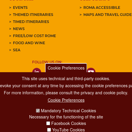
EVENTS
ROMA ACCESSIBILE
THEMED ITINERARIES
MAPS AND TRAVEL GUID
TIMED ITINERARIES
NEWS
FREE/LOW COST ROME
FOOD AND WINE
SEA
FOLLOW US ON:
Cookie Preferences
This site uses technical and third-party cookies.
 revoke your consent at any time by accessing the cookie preferences pa
For more information, please consult the privacy and cookie policy.
Cookie Preferences
Major Events, Sport, Tourism and Fashion Department.
Mandatory Technical Cookies
Via di San Basilio, 51
Necessary for the functioning of the site
00187 Roma
Facebook Cookies
YouTube Cookies