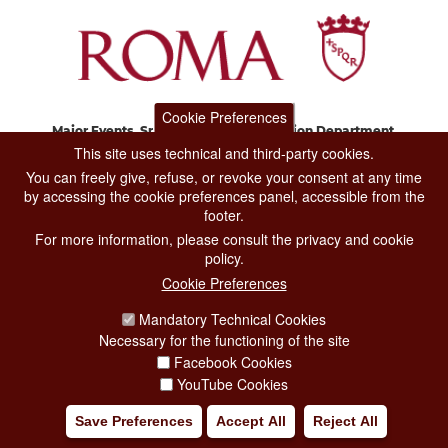
Cookie Preferences
Major Events, Sport, Tourism and Fashion Department.
Via di San Basilio, 51
This site uses technical and third-party cookies.
00187 Roma
You can freely give, refuse, or revoke your consent at any time
by accessing the cookie preferences panel, accessible from the
footer.
CONTACT CENTER TEL. 06 06 08
For more information, please consult the privacy and cookie
CONTATTA LA REDAZIONE
policy.
Cookie Preferences
Mandatory Technical Cookies
PRIVACY
Necessary for the functioning of the site
SOCIAL MEDIA POLICY
Facebook Cookies
YouTube Cookies
CREDITS
Save Preferences
Accept All
Reject All
COPYRIGHT