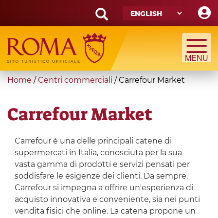
Skip
to
main
Search
content
form
Search
You
Home
/
Centri commerciali
/
Carrefour Market
are
here
Carrefour Market
Carrefour è una delle principali catene di
supermercati in Italia, conosciuta per la sua
vasta gamma di prodotti e servizi pensati per
soddisfare le esigenze dei clienti. Da sempre,
Carrefour si impegna a offrire un'esperienza di
acquisto innovativa e conveniente, sia nei punti
vendita fisici che online. La catena propone un