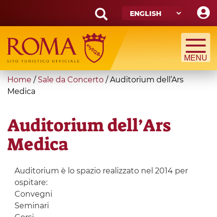
Skip
to
main
Search
content
form
Search
You
Home
/
Sale da Concerto
/
Auditorium dell’Ars
are
Medica
here
Auditorium dell’Ars
Medica
Auditorium è lo spazio realizzato nel 2014 per
ospitare:
Convegni
Seminari