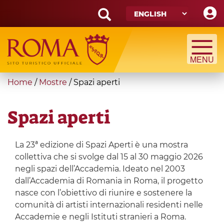
Skip
to
main
Search
content
form
Search
You
Home
/
Mostre
/
Spazi aperti
are
here
Spazi aperti
La 23ª edizione di Spazi Aperti è una mostra
collettiva che si svolge dal 15 al 30 maggio 2026
negli spazi dell’Accademia. Ideato nel 2003
dall’Accademia di Romania in Roma, il progetto
nasce con l’obiettivo di riunire e sostenere la
comunità di artisti internazionali residenti nelle
Accademie e negli Istituti stranieri a Roma.