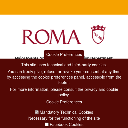
Cookie Preferences
Major Events, Sport, Tourism and Fashion Department.
Via di San Basilio, 51
This site uses technical and third-party cookies.
00187 Roma
You can freely give, refuse, or revoke your consent at any time
by accessing the cookie preferences panel, accessible from the
footer.
CONTACT CENTER TEL. 06 06 08
For more information, please consult the privacy and cookie
CONTATTA LA REDAZIONE
policy.
Cookie Preferences
Mandatory Technical Cookies
PRIVACY
Necessary for the functioning of the site
SOCIAL MEDIA POLICY
Facebook Cookies