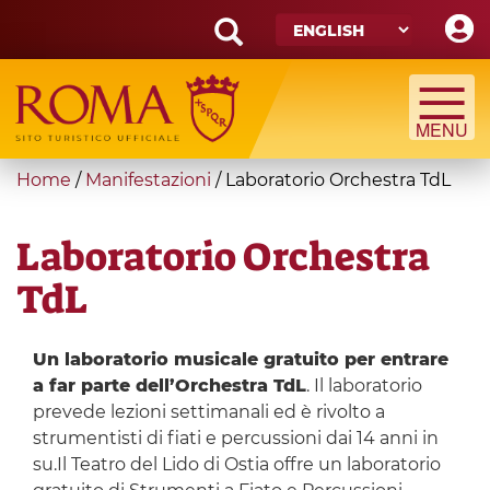
Skip
to
main
Search
content
form
Search
You
Home
/
Manifestazioni
/
Laboratorio Orchestra TdL
are
here
Laboratorio Orchestra
TdL
Un laboratorio musicale gratuito per entrare
a far parte dell’Orchestra TdL
. Il laboratorio
prevede lezioni settimanali ed è rivolto a
strumentisti di fiati e percussioni dai 14 anni in
su.Il Teatro del Lido di Ostia offre un laboratorio