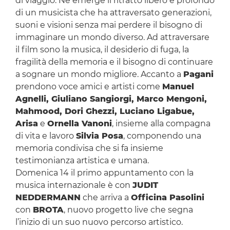
di viaggio. Ne emerge il ritratto libero e profondo
di un musicista che ha attraversato generazioni,
suoni e visioni senza mai perdere il bisogno di
immaginare un mondo diverso. Ad attraversare
il film sono la musica, il desiderio di fuga, la
fragilità della memoria e il bisogno di continuare
a sognare un mondo migliore. Accanto a
Pagani
prendono voce amici e artisti come
Manuel
Agnelli, Giuliano Sangiorgi, Marco Mengoni,
Mahmood, Dori Ghezzi, Luciano Ligabue,
Arisa
e
Ornella Vanoni
, insieme alla compagna
di vita e lavoro
Silvia Posa
, componendo una
memoria condivisa che si fa insieme
testimonianza artistica e umana.
Domenica 14 il primo appuntamento con la
musica internazionale è con
JUDIT
NEDDERMANN
che arriva a
Officina Pasolini
con
BROTA
, nuovo progetto live che segna
l’inizio di un suo nuovo percorso artistico.