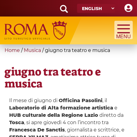
Skip
to
main
Search
content
form
Search
You
Home
/
Musica
/
giugno tra teatro e musica
are
here
giugno tra teatro e
musica
Il mese di giugno di
Officina Pasolini
, il
Laboratorio di Alta formazione artistica
e
HUB culturale della Regione Lazio
diretto da
Tosca
, si apre giovedì 4 con l’incontro tra
Francesca De Sanctis
, giornalista e scrittrice, e