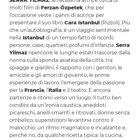
SERRA YILMAZ
, amatissima attrice turca di
molti film di
Ferzan Özpetek
, che per
l’occasione veste i panni di autrice per
presentare il suo libro
Cara Istanbul
(Rizzoli). Più
che un’autobiografia, è un viaggio sentimentale
nella
Istanbul
di un tempo fatto di ricordi,
persone, case, quartieri, profumi d’infanzia.
Serra
Yilmaz
ripercorre le lunghe estati trascorse dalla
nonna sulla sponda asiatica della città, tra
spiagge e giardini, il rapporto con i genitori, le
amicizie e gli amori di gioventù, le prime
esperienze di lavoro, l’emergere della passione
per la
Francia
, l’
Italia
e il teatro. E ancora:
partenze e ritorni verso un luogo. Il tutto ben
condito da un’ironia caustica, aneddoti
picareschi, anelli smarriti e ritrovati, donne senza
ombelico, superstizioni levantine contro il
malocchio, un ritmo magmatico e incalzante e,
perché no, da qualche ricetta tipica: la cucina,