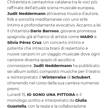
Chitarrista e cantautrice catalana tra le voci più
raffinate dell’attuale scena musicale europea,
Judit Neddermann
attraversa musica d’autore,
folk e sonorità mediterranee con uno stile
intimo e profondamente evocativo. Accanto a lei
il chitarrista
Darío Barroso
, giovane promessa
spagnola, già al fianco di artiste come
MARO
e
Sílvia Pérez Cruz
. Un concerto intimo e
potente che intreccia brani di repertorio e
nuove canzoni in un viaggio musicale dove ogni
canzone diventa spazio di ascolto e
connessione.
Judit Neddermann
ha pubblicato
sei album solisti, composto musiche per il teatro
e reinterpretato il
Winterreise
di
Schubert
,
ottenendo nel corso della sua carriera numerosi
premi.
Lunedì 15,
IO SONO UNA PITTORA
è il
monologo scritto e interpretato da
Giulia
Guastella
, con la regia e la collaborazione