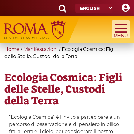
Skip
to
main
Search
content
form
Search
You
Home
/
Manifestazioni
/
Ecologia Cosmica: Figli
are
delle Stelle, Custodi della Terra
here
Ecologia Cosmica: Figli
delle Stelle, Custodi
della Terra
“Ecologia Cosmica” è l’invito a partecipare a un
percorso di osservazione e di pensiero in bilico
fra la Terra e il cielo, per considerare il nostro