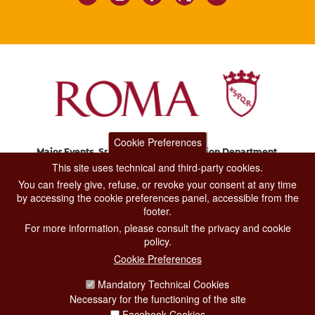
Cookie Preferences
Major Events, Sport, Tourism and Fashion Department.
Via di San Basilio, 51
This site uses technical and third-party cookies.
00187 Roma
You can freely give, refuse, or revoke your consent at any time
by accessing the cookie preferences panel, accessible from the
footer.
CONTACT CENTER TEL. 06 06 08
For more information, please consult the privacy and cookie
CONTATTA LA REDAZIONE
policy.
Cookie Preferences
Mandatory Technical Cookies
PRIVACY
Necessary for the functioning of the site
SOCIAL MEDIA POLICY
Facebook Cookies