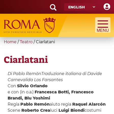
Skip
to
main
Search
content
form
Search
You
Home
/
Teatro
/
Ciarlatani
are
here
Ciarlatani
Di Pablo Remón
Traduzione italiana di Davide
Carnevali
da Los Farsantes
Con
Silvio Orlando
e con (in o.a.)
Francesca Botti, Francesco
Brandi, Blu Yoshimi
Regia
Pablo Remón
aiuto regia
Raquel Alarcón
Scene
Roberto Crea
luci
Luigi Biondi
costumi