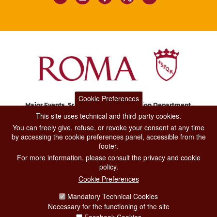
Cookie Preferences
Major Events, Sport, Tourism and Fashion Department.
Via di San Basilio, 51
This site uses technical and third-party cookies.
00187 Roma
You can freely give, refuse, or revoke your consent at any time
by accessing the cookie preferences panel, accessible from the
footer.
CONTACT CENTER TEL. 06 06 08
For more information, please consult the privacy and cookie
CONTATTA LA REDAZIONE
policy.
Cookie Preferences
Mandatory Technical Cookies
PRIVACY
Necessary for the functioning of the site
SOCIAL MEDIA POLICY