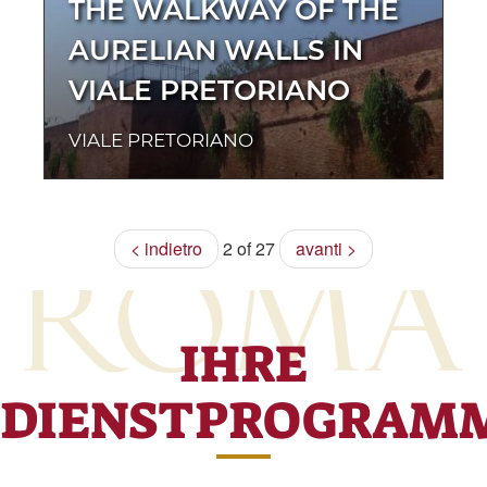
THE WALKWAY OF THE
AURELIAN WALLS IN
VIALE PRETORIANO
VIALE PRETORIANO
< indietro
2 of 27
avanti >
IHRE
DIENSTPROGRAM