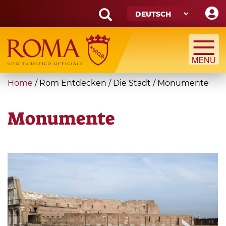
Skip
to
main
Search
content
form
Suche
You
Home
/
Rom Entdecken
/
Die Stadt
/
Monumente
are
here
Monumente