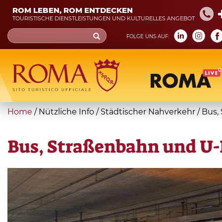
Skip
ROM LEBEN, ROM ENTDECKEN
to
TOURISTISCHE DIENSTLEISTUNGEN UND KULTURELLES ANGEBOT
main
Search
FOLGE UNS AUF:
content
form
Suche
You
Home
/
Nützliche Info
/
Städtischer Nahverkehr
/
Bus,
are
here
Bus, Straßenbahn und U