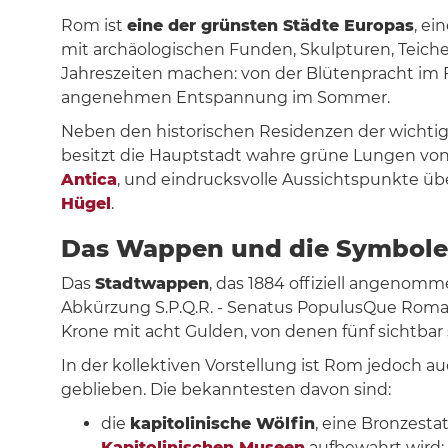
Rom ist
eine der grünsten Städte Europas
, ei
mit archäologischen Funden, Skulpturen, Teiche
Jahreszeiten machen: von der Blütenpracht im 
angenehmen Entspannung im Sommer.
Neben den historischen Residenzen der wichtig
besitzt die Hauptstadt wahre grüne Lungen von 
Antica
, und eindrucksvolle Aussichtspunkte übe
Hügel
.
Das Wappen und die Symbol
Das
Stadtwappen
, das 1884 offiziell angenom
Abkürzung S.P.Q.R. - Senatus PopulusQue Roma
Krone mit acht Gulden, von denen fünf sichtbar 
In der kollektiven Vorstellung ist Rom jedoch a
geblieben. Die bekanntesten davon sind:
die
kapitolinische Wölfin
, eine Bronzesta
Kapitolinischen Museen
aufbewahrt wird;