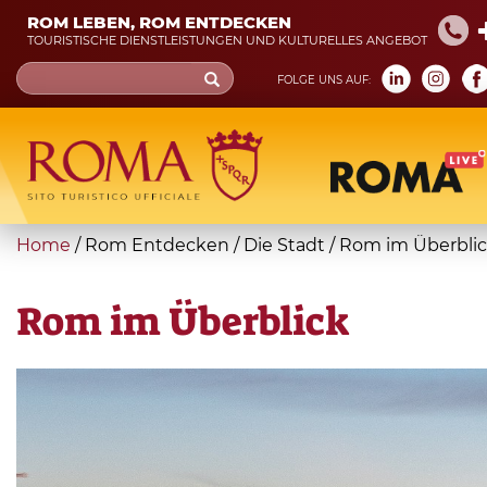
Skip
ROM LEBEN, ROM ENTDECKEN
to
TOURISTISCHE DIENSTLEISTUNGEN UND KULTURELLES ANGEBOT
main
Search
FOLGE UNS AUF:
content
form
Suche
You
Home
/
Rom Entdecken
/
Die Stadt
/
Rom im Überbli
are
here
Rom im Überblick