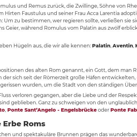
ulus und Remus zurück, die Zwillinge, Söhne von Rhea 
 Hirten Faustulus und seiner Frau Acca Larentia adopti
n: Um zu bestimmen, wer regieren sollte, verließen sie s
 Geier, während Romulus vom Palatin aus zwölf erblick
ieben Hügeln aus, die wir alle kennen:
Palatin
,
Aventin
,
ositionen des alten Rom genannt, ein Gott, dem man R
 der sich seit der Römerzeit große Häfen entwickelten, di
bgerissen wurden, um die Stadt von den ständigen Üb
Fluss verloren gegangen, aber die Liebe und der Respek
sind geblieben. Ganz zu schweigen von den unglaublich
to
,
Ponte Sant’Angelo - Engelsbrücke
oder
Ponte Fab
he Erbe Roms
en und spektakuläre Brunnen prägen das wunderbare P