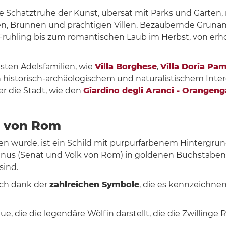
ne Schatztruhe der Kunst, übersät mit Parks und Gärte
n, Brunnen und prächtigen Villen. Bezaubernde Grünanlag
Frühling bis zum romantischen Laub im Herbst, von erh
sten Adelsfamilien, wie
Villa Borghese
,
Villa Doria Pam
historisch-archäologischem und naturalistischem Inter
r die Stadt, wie den
Giardino degli Aranci - Orangeng
e von Rom
men wurde, ist ein Schild mit purpurfarbenem Hintergru
nus (Senat und Volk von Rom) in goldenen Buchstaben 
sind.
uch dank der
zahlreichen Symbole
, die es kennzeichne
tue, die die legendäre Wölfin darstellt, die die Zwilli