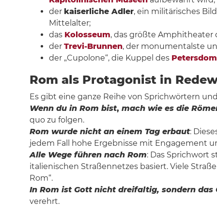
der
kaiserliche Adler
, ein militärisches B
Mittelalter;
das
Kolosseum
, das größte Amphitheater 
der
Trevi-Brunnen
, der monumentalste u
der „Cupolone“, die Kuppel des
Petersdom
Rom als Protagonist in Red
Es gibt eine ganze Reihe von Sprichwörtern un
Wenn du in Rom bist
,
mach wie es die Röme
quo zu folgen.
Rom wurde nicht an einem Tag erbaut
: Dies
jedem Fall hohe Ergebnisse mit Engagement und
Alle Wege führen nach Rom
: Das Sprichwort 
italienischen Straßennetzes basiert. Viele St
Rom“.
In Rom ist Gott nicht dreifaltig, sondern das
verehrt.