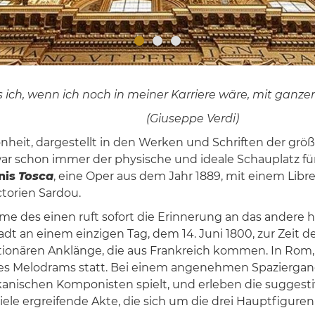
 ich, wenn ich noch in meiner Karriere wäre, mit ganzer
(Giuseppe Verdi)
heit, dargestellt in den Werken und Schriften der größ
ar schon immer der physische und ideale Schauplatz fü
nis
Tosca
, eine Oper aus dem Jahr 1889, mit einem Libre
torien Sardou.
e des einen ruft sofort die Erinnerung an das andere he
tadt an einem einzigen Tag, dem 14. Juni 1800, zur Zeit
utionären Anklänge, die aus Frankreich kommen. In Rom
des Melodrams statt. Bei einem angenehmen Spaziergan
oskanischen Komponisten spielt, und erleben die sugges
viele ergreifende Akte, die sich um die drei Hauptfigure