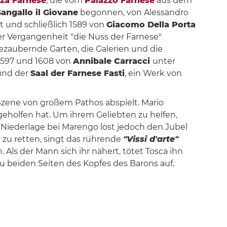
zza Farnese
, die vom
Palazzo Farnese
aus dem
angallo il Giovane
begonnen, von Alessandro
t und schließlich 1589 von
Giacomo Della Porta
er Vergangenheit "die Nuss der Farnese"
 bezaubernde Garten, die Galerien und die
1597 und 1608 von
Annibale Carracci
unter
und der
Saal der Farnese Fasti
, ein Werk von
 Szene von großem Pathos abspielt. Mario
geholfen hat. Um ihrem Geliebten zu helfen,
n Niederlage bei Marengo löst jedoch den Jubel
hn zu retten, singt das rührende
"Vissi d'arte"
 Als der Mann sich ihr nähert, tötet Tosca ihn
u beiden Seiten des Kopfes des Barons auf,