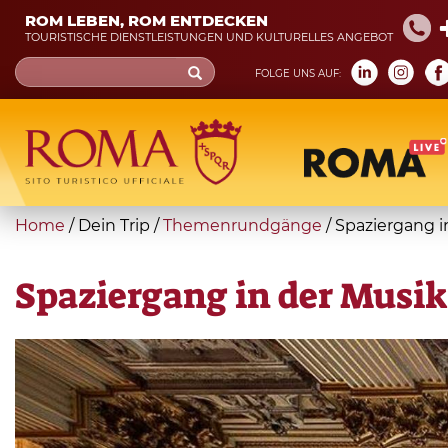
Skip
ROM LEBEN, ROM ENTDECKEN
to
TOURISTISCHE DIENSTLEISTUNGEN UND KULTURELLES ANGEBOT
main
Search
FOLGE UNS AUF:
content
form
Suche
You
Home
/
Dein Trip
/
Themenrundgänge
/
Spaziergang i
are
here
Spaziergang in der Musik