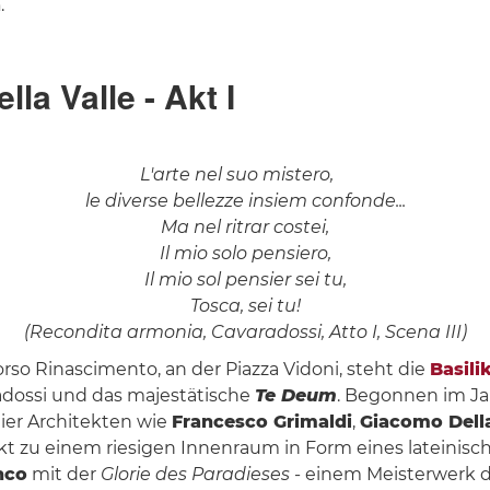
a
.
la Valle - Akt I
nel suo 
le diverse bellezze insiem confonde...
Ma nel ritrar costei,
Il mio solo pensiero,
Il mio sol pensier sei tu,
Tosca, sei tu!
(Recondita armonia, Cavaradossi, Atto I, Scena III)
so Rinascimento, an der Piazza Vidoni, steht die
Basili
dossi und das majestätische
Te Deum
. Begonnen im Jah
hier Architekten wie
Francesco Grimaldi
,
Giacomo Dell
takt zu einem riesigen Innenraum in Form eines lateini
nco
mit der
Glorie des Paradieses
- einem Meisterwerk de