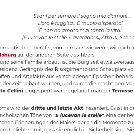
Svanì per sempre il sogno mio d'amore...
L'ora è fuggita... E muoio disperato!
E non ho amato mai tanto la vita!
 lucevan le stelle, Cavaradossi, Atto III, Scena 
romantische Tiberufer, von dem aus wir, wenn wir nach 
lsburg
auf der anderen Seite des Tibers.
und seine Familie erbaut, ist die Burg seit etwa zweit
esidenz, Gefängnis des Risorgimento und Schauplatz vo
affen und Artefakte aus verschiedenen Epochen beherb
e der Zeit gebaut wurden, und durch die mächtigen Ma
o Cellini
eingesperrt waren, gelangt man zur
Terrasse
oms wird der
dritte und letzte Akt
inszeniert. Es ist i
lancholischen Töne von
"E lucevan le stelle"
, eine der 
lischen Erinnerungen des Malers, der an die Momente zur
rem Geliebten mit, dass sie endlich in Sicherheit sind. S