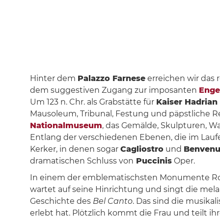
(E
Hinter dem
Palazzo Farnese
erreichen wir das 
dem suggestiven Zugang zur imposanten
Enge
Um 123 n. Chr. als Grabstätte für
Kaiser Hadrian
Mausoleum, Tribunal, Festung und päpstliche R
Nationalmuseum
, das Gemälde, Skulpturen, W
Entlang der verschiedenen Ebenen, die im Lauf
Kerker, in denen sogar
Cagliostro
und
Benvenut
dramatischen Schluss von
Puccinis
Oper.
In einem der emblematischsten Monumente R
wartet auf seine Hinrichtung und singt die me
Geschichte des
Bel Canto
. Das sind die musika
erlebt hat. Plötzlich kommt die Frau und teilt ih