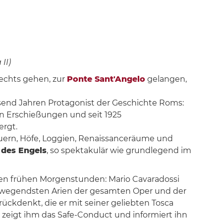
II)
rechts gehen, zur
Ponte Sant'Angelo
gelangen,
ausend Jahren Protagonist der Geschichte Roms:
n Erschießungen und seit 1925
ergt.
uern, Höfe, Loggien, Renaissanceräume und
 des Engels
, so spektakulär wie grundlegend im
n den frühen Morgenstunden: Mario Cavaradossi
bewegendsten Arien der gesamten Oper und der
ückdenkt, die er mit seiner geliebten Tosca
ie zeigt ihm das Safe-Conduct und informiert ihn