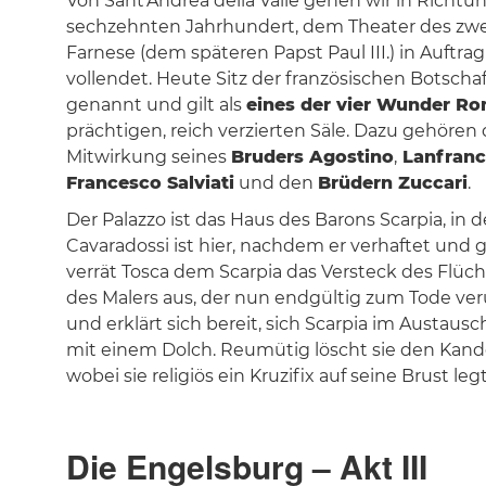
Von Sant'Andrea della Valle gehen wir in Richt
sechzehnten Jahrhundert, dem Theater des zwei
Farnese (dem späteren Papst Paul III.) in Auftr
vollendet. Heute Sitz der französischen Botscha
genannt und gilt als
eines der vier Wunder R
prächtigen, reich verzierten Säle. Dazu gehöre
Mitwirkung seines
Bruders Agostino
,
Lanfran
Francesco Salviati
und den
Brüdern Zuccari
.
Der Palazzo ist das Haus des Barons Scarpia, i
Cavaradossi ist hier, nachdem er verhaftet und 
verrät Tosca dem Scarpia das Versteck des Flüch
des Malers aus, der nun endgültig zum Tode verurt
und erklärt sich bereit, sich Scarpia im Austaus
mit einem Dolch. Reumütig löscht sie den Kande
wobei sie religiös ein Kruzifix auf seine Brust legt
Die Engelsburg – Akt III