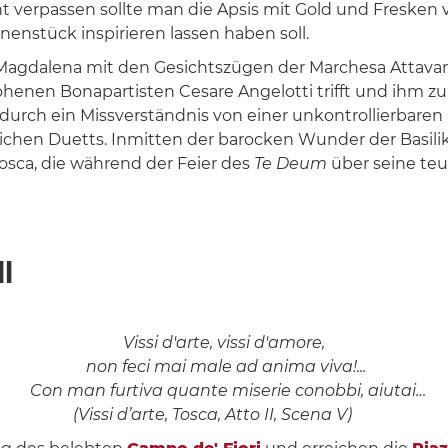
ht verpassen sollte man die Apsis mit Gold und Fresken 
hnenstück inspirieren lassen haben soll.
a Magdalena mit den Gesichtszügen der Marchesa Attavant
enen Bonapartisten Cesare Angelotti trifft und ihm zur Flu
d durch ein Missverständnis von einer unkontrollierbare
ichen Duetts. Inmitten der barocken Wunder der Basilika
osca, die während der Feier des
Te Deum
über seine teu
I
Vissi d'arte, vissi d'amore,
non feci mai male ad anima viva!...
Con man furtiva quante miserie conobbi, aiutai…
 Tosca, Atto II, Scena V)