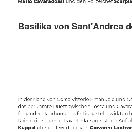
Mario Cavaradossi
und den Polizeichef
Scarpi
Basilika von Sant'Andrea del
L'arte 
In der Nähe von Corso Vittorio Emanuele und Cor
das berühmte Duett zwischen Tosca und Cavara
folgenden Jahrhunderts fertiggestellt, wirkten 
Rainaldis elegante Travertinfassade ist der Auf
Kuppel
überragt wird, die von
Giovanni Lanfra