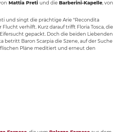
von
Mattia Preti
und die
Barberini-Kapelle
, von
i und singt die prächtige Arie "Recondita
cht verhilft. Kurz darauf trifft Floria Tosca, die
n Eifersucht gepackt. Doch die beiden Liebenden
 betritt Baron Scarpia die Szene, auf der Suche
flischen Pläne meditiert und erneut den