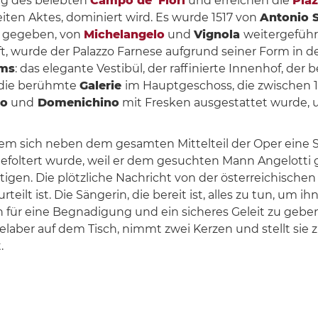
ung des belebten
Campo de' Fiori
und erreichen die
Pia
ten Aktes, dominiert wird. Es wurde 1517 von
Antonio S
ag gegeben, von
Michelangelo
und
Vignola
weitergeführ
ft, wurde der Palazzo Farnese aufgrund seiner Form in d
oms
: das elegante Vestibül, der raffinierte Innenhof, der
n die berühmte
Galerie
im Hauptgeschoss, die zwischen 
co
und
Domenichino
mit Fresken ausgestattet wurde, 
n dem sich neben dem gesamten Mittelteil der Oper eine
gefoltert wurde, weil er dem gesuchten Mann Angelotti 
tigen. Die plötzliche Nachricht von der österreichische
eilt ist. Die Sängerin, die bereit ist, alles zu tun, um i
ch für eine Begnadigung und ein sicheres Geleit zu geben.
laber auf dem Tisch, nimmt zwei Kerzen und stellt sie z
.