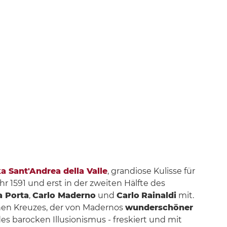
mistero,
ka Sant'Andrea della Valle
, grandiose Kulisse für
r 1591 und erst in der zweiten Hälfte des
a Porta
,
Carlo Maderno
und
Carlo
Rainaldi
mit.
schen Kreuzes, der von Madernos
wunderschöner
s barocken Illusionismus - freskiert und mit