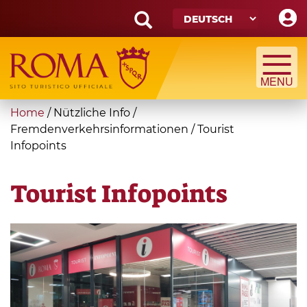
Skip
to
main
Search
content
form
Suche
You
Home
/
Nützliche Info
/
are
Fremdenverkehrsinformationen
/
Tourist
Infopoints
here
Tourist Infopoints