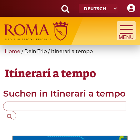
Skip
to
main
Search
content
form
Suche
You
Home
/
Dein Trip
/
Itinerari a tempo
are
here
Itinerari a tempo
Suchen in
Itinerari a tempo