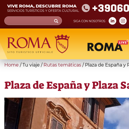
Skip
+39060
VIVE ROMA, DESCUBRE ROMA
to
SERVICIOS TURÍSTICOS Y OFERTA CULTURAL
main
Search
SIGA CON NOSOTROS:
content
form
Búsqueda
You
Home
/
Tu viaje
/
Rutas temáticas
/
Plaza de España y 
are
here
Plaza de España y Plaza 