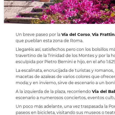
Un breve paseo por la
Vía del Corso
,
Vía Frattin
que pueblan esta zona de Roma.
Llegaréis así, satisfechos pero con los bolsillos má
travertino de la Trinidad de los Montes y por la 
esculpida por Pietro Bernini e hijo, en el año 1.629
La escalinata, encrucijada de turistas y romano
macetas de azaleas de varios colores que ofrecen
moda; y en invierno, sirve de escenario a un bon
A la izquierda de la plaza, recorriendo
Via del Ba
escenario a numerosos conciertos, eventos cultu
Un poco más adelante, una vez traspasada la Por
paseos en bicicleta, visitando sus museos o teatr