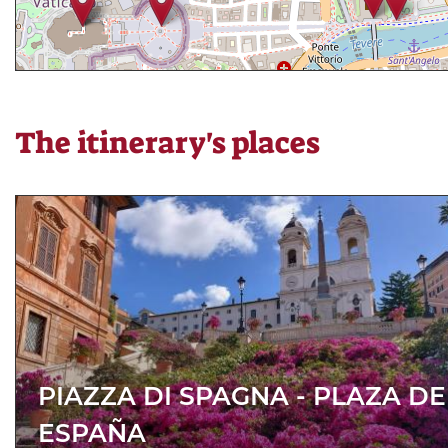
The itinerary's places
PIAZZA DI SPAGNA - PLAZA DE
ESPAÑA