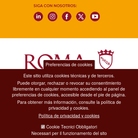
SIGA CON NOSOTROS:
Preferencias de cookies
Este sitio utiliza cookies técnicas y de terceros.
Puede otorgar, rechazar o revocar su consentimiento
Dipartimento Grandi Eventi, Sport, Turismo e Moda.
libremente en cualquier momento accediendo al panel de
Via di San Basilio, 51
preferencias de cookies, accesible desde el pie de página.
00187 Roma
Para obtener más información, consulte la política de
privacidad y cookies.
CONTACT CENTER TEL. 06 06 08
Política de privacidad y cookies
CONTATTA LA REDAZIONE
Cookie Tecnici Obbligatori
Necessari per il funzionamento del sito