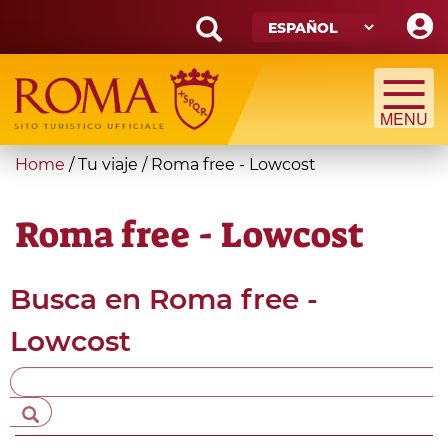
Skip
to
main
Search
content
form
Búsqueda
You
Home
/
Tu viaje
/
Roma free - Lowcost
are
here
Roma free - Lowcost
Busca en
Roma free -
Lowcost