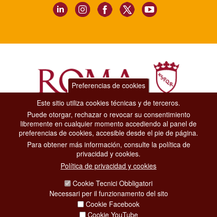
Preferencias de cookies
Este sitio utiliza cookies técnicas y de terceros.
Puede otorgar, rechazar o revocar su consentimiento
Dipartimento Grandi Eventi, Sport, Turismo e Moda.
libremente en cualquier momento accediendo al panel de
Via di San Basilio, 51
preferencias de cookies, accesible desde el pie de página.
00187 Roma
Para obtener más información, consulte la política de
privacidad y cookies.
CONTACT CENTER TEL. 06 06 08
Política de privacidad y cookies
CONTATTA LA REDAZIONE
Cookie Tecnici Obbligatori
Necessari per il funzionamento del sito
Cookie Facebook
PRIVACY
Cookie YouTube