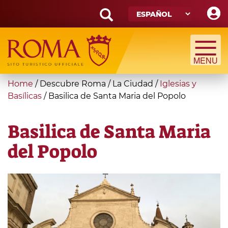
Skip
to
main
Search
content
form
Búsqueda
You
Home
/
Descubre Roma
/
La Ciudad
/
Iglesias y
are
Basílicas
/
Basilica de Santa Maria del Popolo
here
Basilica de Santa Maria
del Popolo