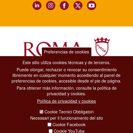
Preferencias de cookies
Este sitio utiliza cookies técnicas y de terceros.
Puede otorgar, rechazar o revocar su consentimiento
Dipartimento Grandi Eventi, Sport, Turismo e Moda.
libremente en cualquier momento accediendo al panel de
Via di San Basilio, 51
preferencias de cookies, accesible desde el pie de página.
00187 Roma
Para obtener más información, consulte la política de
privacidad y cookies.
CONTACT CENTER TEL. 06 06 08
Política de privacidad y cookies
CONTATTA LA REDAZIONE
Cookie Tecnici Obbligatori
Necessari per il funzionamento del sito
Cookie Facebook
PRIVACY
Cookie YouTube