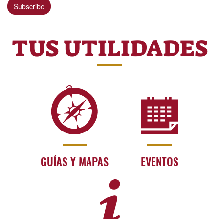
Subscribe
I dati personali degli utenti di questo sito
sono raccolti e utilizzati nel rispetto delle
procedure previste dalla normativa vigente
TUS UTILIDADES
in materia di protezione dei dati personali. Il
trattamento dei dati personali può
avvenire solo per lo scopo preventivamente
dichiarato agli utenti e a condizione che
questi ultimi, se previsto, lo abbiano
espressamente autorizzato.
Specifiche misure di sicurezza sono
osservate per prevenire la perdita di dati,
usi illeciti o non corretti ed accessi non
autorizzati.
GUÍAS Y MAPAS
EVENTOS
In relazione al trattamento dei dati raccolti,
il soggetto interessato potrà esercitare i
diritti previsti dal Decreto Legislativo 10
agosto 2018/101: informazione sul
trattamento (accesso, rettifica,
cancellazione, opposizione, portabilità,