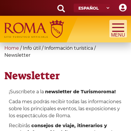
Skip
to
main
Search
content
form
Búsqueda
You
Home
/
Info útil
/
Información turística
/
are
Newsletter
here
Newsletter
¡Suscríbete a la
newsletter de Turismoroma!
Cada mes podrás recibir todas las informaciones
sobre los principales eventos, las exposiciones y
los espectáculos de Roma.
Recibirås
consejos de viaje, itinerarios y