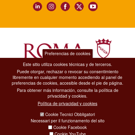
Preferencias de cookies
Este sitio utiliza cookies técnicas y de terceros.
Puede otorgar, rechazar o revocar su consentimiento
Dipartimento Grandi Eventi, Sport, Turismo e Moda.
libremente en cualquier momento accediendo al panel de
Via di San Basilio, 51
preferencias de cookies, accesible desde el pie de página.
00187 Roma
Para obtener más información, consulte la política de
privacidad y cookies.
CONTACT CENTER TEL. 06 06 08
Política de privacidad y cookies
CONTATTA LA REDAZIONE
Cookie Tecnici Obbligatori
Necessari per il funzionamento del sito
Cookie Facebook
PRIVACY
Cookie YouTube