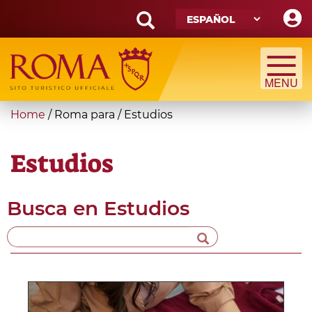
Skip
to
main
Search
content
form
Búsqueda
You
Home
/
Roma para
/
Estudios
are
here
Estudios
Busca en
Estudios