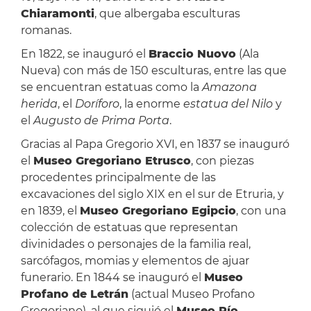
Chiaramonti
, que albergaba esculturas
romanas.
En 1822, se inauguró el
Braccio Nuovo
(Ala
Nueva) con más de 150 esculturas, entre las que
se encuentran estatuas como la
Amazona
herida
, el
Doríforo
, la enorme
estatua del Nilo
y
el
Augusto de Prima Porta
.
Gracias al Papa Gregorio XVI, en 1837 se inauguró
el
Museo Gregoriano Etrusco
, con piezas
procedentes principalmente de las
excavaciones del siglo XIX en el sur de Etruria, y
en 1839, el
Museo Gregoriano Egipcio
, con una
colección de estatuas que representan
divinidades o personajes de la familia real,
sarcófagos, momias y elementos de ajuar
funerario. En 1844 se inauguró el
Museo
Profano de Letrán
(actual Museo Profano
Gregoriano), al que siguió el
Museo Pío