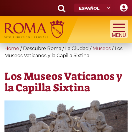
Skip
to
main
Search
content
form
Búsqueda
You
Home
/
Descubre Roma
/
La Ciudad
/
Museos
/
Los
are
Museos Vaticanos y la Capilla Sixtina
here
Los Museos Vaticanos y
la Capilla Sixtina