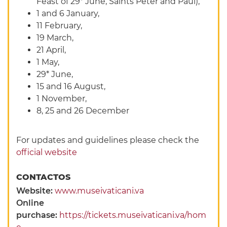
Feast of 29* June, Saints Peter and Paul),
1 and 6 January,
11 February,
19 March,
21 April,
1 May,
29* June,
15 and 16 August,
1 November,
8, 25 and 26 December
For updates and guidelines please check the
official website
CONTACTOS
Website:
www.museivaticani.va
Online
purchase:
https://tickets.museivaticani.va/hom