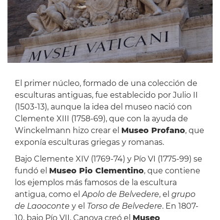
El primer núcleo, formado de una colección de
esculturas antiguas, fue establecido por Julio II
(1503-13), aunque la idea del museo nació con
Clemente XIII (1758-69), que con la ayuda de
Winckelmann hizo crear el
Museo Profano
, que
exponía esculturas griegas y romanas.
Bajo Clemente XIV (1769-74) y Pío VI (1775-99) se
fundó el
Museo Pio Clementino
, que contiene
los ejemplos más famosos de la escultura
antigua, como el
Apolo de Belvedere
, el
grupo
de Laooconte
y el
Torso de Belvedere
. En 1807-
10, bajo Pío VII, Canova creó el
Museo