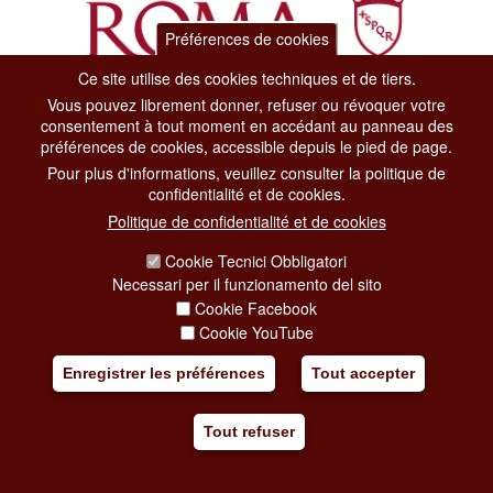
Préférences de cookies
Ce site utilise des cookies techniques et de tiers.
Vous pouvez librement donner, refuser ou révoquer votre
Dipartimento Grandi Eventi, Sport, Turismo e Moda.
consentement à tout moment en accédant au panneau des
Via di San Basilio, 51
préférences de cookies, accessible depuis le pied de page.
00187 Roma
Pour plus d'informations, veuillez consulter la politique de
confidentialité et de cookies.
CONTACT CENTER TEL. 06 06 08
Politique de confidentialité et de cookies
CONTATTA LA REDAZIONE
Cookie Tecnici Obbligatori
Necessari per il funzionamento del sito
Cookie Facebook
PRIVACY
Cookie YouTube
SOCIAL MEDIA POLICY
Enregistrer les préférences
Tout accepter
CREDITS
Tout refuser
COPYRIGHT
ESCLUSIONE DI RESPONSABILITÀ