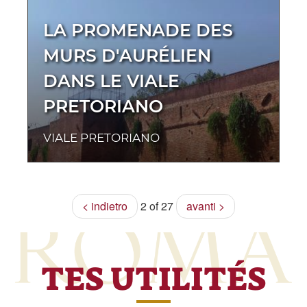
LA PROMENADE DES
MURS D'AURÉLIEN
DANS LE VIALE
PRETORIANO
VIALE PRETORIANO
< indietro
2 of 27
avanti >
TES UTILITÉS