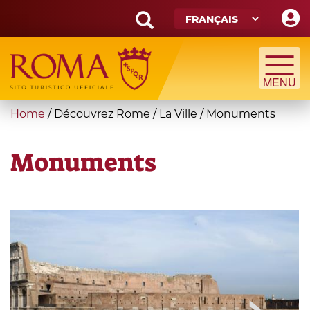
Skip
to
main
Search
content
form
Recherche
You
Home
/
Découvrez Rome
/
La Ville
/
Monuments
are
here
Monuments