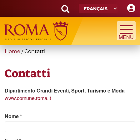
Skip
to
main
Search
content
form
Recherche
You
Home
/
Contatti
are
here
Contatti
Dipartimento Grandi Eventi, Sport, Turismo e Moda
www.comune.roma.it
Nome
*