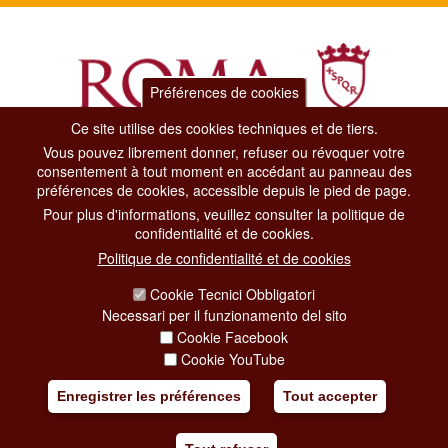
Préférences de cookies
Ce site utilise des cookies techniques et de tiers.
Vous pouvez librement donner, refuser ou révoquer votre
Dipartimento Grandi Eventi, Sport, Turismo e Moda.
consentement à tout moment en accédant au panneau des
Via di San Basilio, 51
préférences de cookies, accessible depuis le pied de page.
00187 Roma
Pour plus d'informations, veuillez consulter la politique de
confidentialité et de cookies.
CONTACT CENTER TEL. 06 06 08
Politique de confidentialité et de cookies
CONTATTA LA REDAZIONE
Cookie Tecnici Obbligatori
Necessari per il funzionamento del sito
Cookie Facebook
PRIVACY
Cookie YouTube
SOCIAL MEDIA POLICY
Enregistrer les préférences
Tout accepter
CREDITS