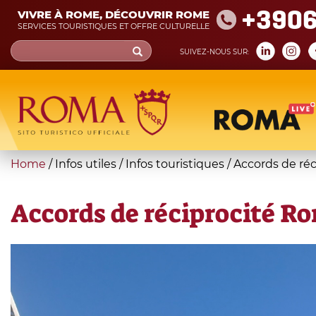
Skip
+390
VIVRE À ROME, DÉCOUVRIR ROME
to
SERVICES TOURISTIQUES ET OFFRE CULTURELLE
main
Search
SUIVEZ-NOUS SUR:
content
form
Recherche
You
Home
/
Infos utiles
/
Infos touristiques
/
Accords de réc
are
here
Accords de réciprocité Ro