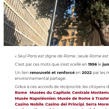
« Seul Paris est digne de Rome ; seule Rome est 
C'est par ces mots que s'est scellé en
1956
le
jum
Un lien
renouvelé et renforcé
en
2022
par les 
environnemental partagé.
Grâce à ces accords de réciprocité, les citoyens 
Rome
:
Musées du Capitole
,
Centrale Montema
Musée Napoléonien
,
Musée de Rome à Traste
Casino Nobile
,
Casino dei Principi
,
Serra More