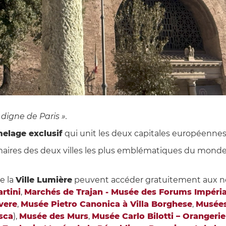
digne de Paris ».
elage exclusif
qui unit les deux capitales européennes
maires des deux villes les plus emblématiques du monde, 
de la
Ville Lumière
peuvent accéder gratuitement aux n
rtini
,
Marchés de Trajan - Musée des Forums Impéri
vere
,
Musée Pietro Canonica à Villa Borghese
,
Musées 
sca
),
Musée des Murs
,
Musée Carlo Bilotti – Orangerie