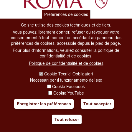
Préférences de cookies
Dipartimento Grandi Eventi, Sport, Turismo e Moda.
Ce site utilise des cookies techniques et de tiers.
Via di San Basilio, 51
Vous pouvez librement donner, refuser ou révoquer votre
00187 Roma
consentement à tout moment en accédant au panneau des
préférences de cookies, accessible depuis le pied de page.
Pour plus d'informations, veuillez consulter la politique de
CONTACT CENTER TEL. 06 06 08
confidentialité et de cookies.
CONTATTA LA REDAZIONE
Politique de confidentialité et de cookies
Cookie Tecnici Obbligatori
Necessari per il funzionamento del sito
PRIVACY
Cookie Facebook
SOCIAL MEDIA POLICY
Cookie YouTube
CREDITS
Enregistrer les préférences
Tout accepter
COPYRIGHT
Tout refuser
ESCLUSIONE DI RESPONSABILITÀ