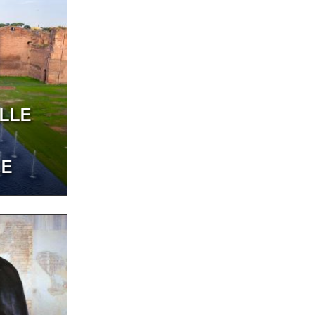
LLE
CE