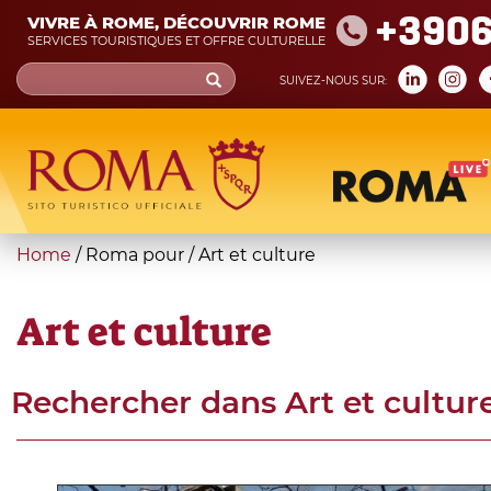
Skip
+390
VIVRE À ROME, DÉCOUVRIR ROME
to
SERVICES TOURISTIQUES ET OFFRE CULTURELLE
main
Search
SUIVEZ-NOUS SUR:
content
form
Recherche
You
Home
/
Roma pour
/
Art et culture
are
here
Art et culture
Rechercher dans
Art et cultur