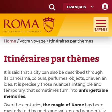
Skip
to
main
Search
content
form
Recherche
You
Home
/
Votre voyage
/
Itinéraires par thèmes
are
here
Itinéraires par thèmes
It is said that a city can also be described through
its panorama, colours, perfumes, objects, or even an
idea. It is precisely those nuances, intangible and
temporary, that sometimes turn into
unforgettable
memories
.
Over the centuries,
the magic of Rome
has been
masterly told by poets and writers and wonderfully