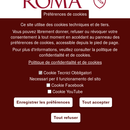
Préférences de cookies
Dipartimento Grandi Eventi, Sport, Turismo e Moda.
Ce site utilise des cookies techniques et de tiers.
Via di San Basilio, 51
Vous pouvez librement donner, refuser ou révoquer votre
00187 Roma
consentement à tout moment en accédant au panneau des
préférences de cookies, accessible depuis le pied de page.
Pour plus d'informations, veuillez consulter la politique de
CONTACT CENTER TEL. 06 06 08
confidentialité et de cookies.
CONTATTA LA REDAZIONE
Politique de confidentialité et de cookies
Cookie Tecnici Obbligatori
Necessari per il funzionamento del sito
PRIVACY
Cookie Facebook
SOCIAL MEDIA POLICY
Cookie YouTube
CREDITS
Enregistrer les préférences
Tout accepter
COPYRIGHT
Tout refuser
ESCLUSIONE DI RESPONSABILITÀ