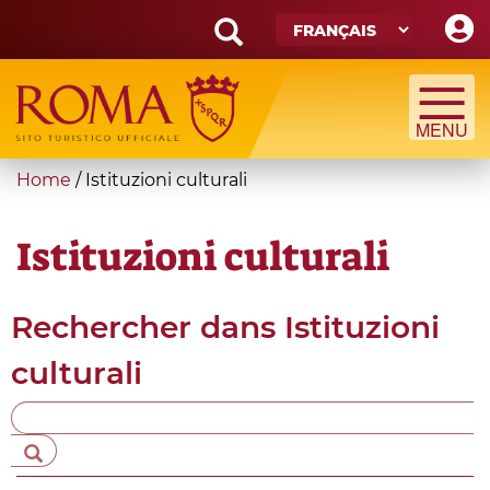
Skip
to
main
Search
content
form
Recherche
You
Home
/
Istituzioni culturali
are
here
Istituzioni culturali
Rechercher dans
Istituzioni
culturali