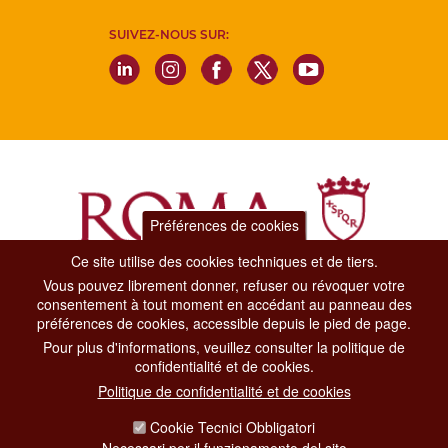
SUIVEZ-NOUS SUR:
Préférences de cookies
Ce site utilise des cookies techniques et de tiers.
Vous pouvez librement donner, refuser ou révoquer votre
Dipartimento Grandi Eventi, Sport, Turismo e Moda.
consentement à tout moment en accédant au panneau des
Via di San Basilio, 51
préférences de cookies, accessible depuis le pied de page.
00187 Roma
Pour plus d'informations, veuillez consulter la politique de
confidentialité et de cookies.
CONTACT CENTER TEL. 06 06 08
Politique de confidentialité et de cookies
CONTATTA LA REDAZIONE
Cookie Tecnici Obbligatori