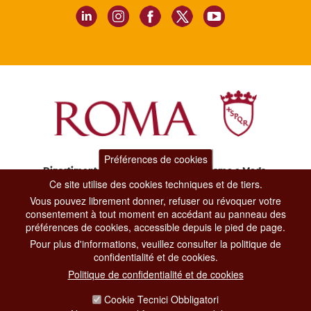
Préférences de cookies
Dipartimento Grandi Eventi, Sport, Turismo e Moda.
Ce site utilise des cookies techniques et de tiers.
Via di San Basilio, 51
00187 Roma
Vous pouvez librement donner, refuser ou révoquer votre
consentement à tout moment en accédant au panneau des
préférences de cookies, accessible depuis le pied de page.
CONTACT CENTER TEL. 06 06 08
Pour plus d'informations, veuillez consulter la politique de
CONTATTA LA REDAZIONE
confidentialité et de cookies.
Politique de confidentialité et de cookies
Cookie Tecnici Obbligatori
PRIVACY