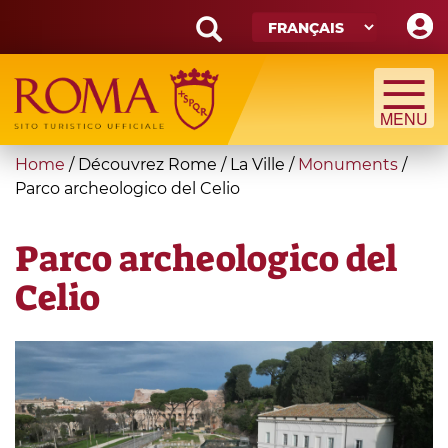
Skip
to
main
Search
content
form
Recherche
You
Home
/
Découvrez Rome
/
La Ville
/
Monuments
/
are
Parco archeologico del Celio
here
Parco archeologico del
Celio