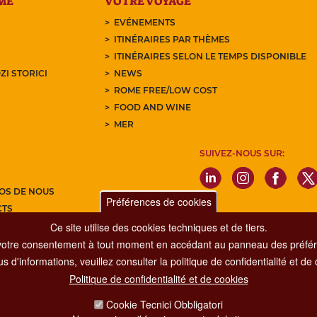
ME
VOTRE VOYAGE
EVÉNEMENTS
ITINÉRAIRES PAR THÈMES
ITINÉRAIRES SELON LE TEMPS DISPONIBLE
ZI STORICI
NEWS
ROME FREE/LOW COST
FOOD AND WINE
MER
SUIVEZ-NOUS SUR:
OS DE NOUS
Préférences de cookies
CTS
Ce site utilise des cookies techniques et de tiers.
Z-VOUS À NOTRE NEWSLETTER
votre consentement à tout moment en accédant au panneau des préfére
s d'informations, veuillez consulter la politique de confidentialité et de
Politique de confidentialité et de cookies
Dipartimento Grandi Eventi, Sport, Turismo e Moda.
Cookie Tecnici Obbligatori
Via di San Basilio, 51