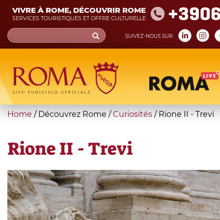
Skip
+390
VIVRE À ROME, DÉCOUVRIR ROME
to
SERVICES TOURISTIQUES ET OFFRE CULTURELLE
main
Search
SUIVEZ-NOUS SUR:
content
form
Recherche
You
Home
/
Découvrez Rome
/
Curiosités
/
Rione II - Trevi
are
here
Rione II - Trevi