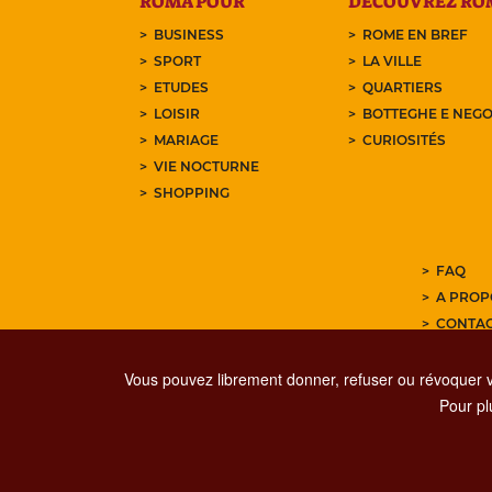
ROMA POUR
DÉCOUVREZ RO
BUSINESS
ROME EN BREF
SPORT
LA VILLE
ETUDES
QUARTIERS
LOISIR
BOTTEGHE E NEGO
MARIAGE
CURIOSITÉS
VIE NOCTURNE
SHOPPING
FAQ
A PROP
CONTA
ABONNE
Vous pouvez librement donner, refuser ou révoquer 
Pour plu