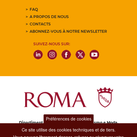
FAQ
A PROPOS DE NOUS
CONTACTS
ABONNEZ-VOUS À NOTRE NEWSLETTER
SUIVEZ-NOUS SUR:
Préférences de cookies
Dipartimento Grandi Eventi, Sport, Turismo e Moda.
Via di San Basilio, 51
Ce site utilise des cookies techniques et de tiers.
00187 Roma