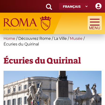
Skip
to
main
Search
content
form
Recherche
You
Home
/
Découvrez Rome
/
La Ville
/
Musée
/
are
Écuries du Quirinal
here
Écuries du Quirinal