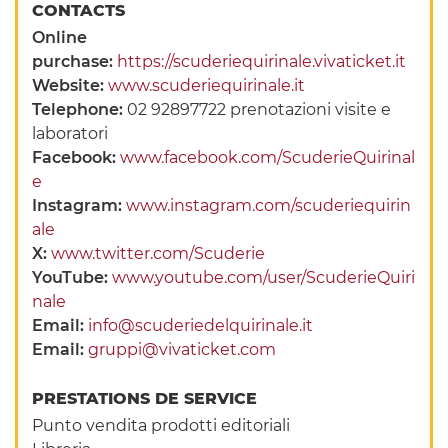
CONTACTS
Online
purchase:
https://scuderiequirinale.vivaticket.it
Website:
www.scuderiequirinale.it
Telephone:
02 92897722 prenotazioni visite e
laboratori
Facebook:
www.facebook.com/ScuderieQuirinal
e
Instagram:
www.instagram.com/scuderiequirin
ale
X:
www.twitter.com/Scuderie
YouTube:
www.youtube.com/user/ScuderieQuiri
nale
Email:
info@scuderiedelquirinale.it
Email:
gruppi@vivaticket.com
PRESTATIONS DE SERVICE
Punto vendita prodotti editoriali