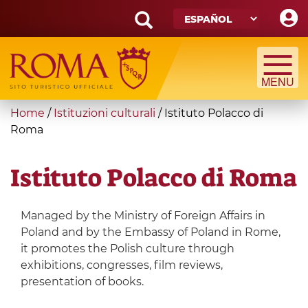
Skip
to
main
Search
content
form
Búsqueda
You
Home
/
Istituzioni culturali
/
Istituto Polacco di
are
Roma
here
Istituto Polacco di Roma
Managed by the Ministry of Foreign Affairs in
Poland and by the Embassy of Poland in Rome,
it promotes the Polish culture through
exhibitions, congresses, film reviews,
presentation of books.