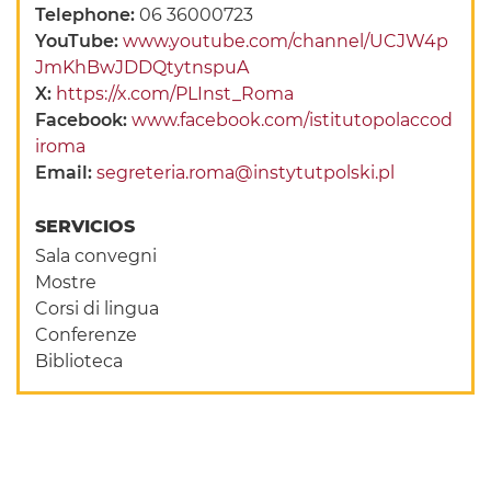
Telephone:
06 36000723
YouTube:
www.youtube.com/channel/UCJW4p
JmKhBwJDDQtytnspuA
X:
https://x.com/PLInst_Roma
Facebook:
www.facebook.com/istitutopolaccod
iroma
Email:
segreteria.roma@instytutpolski.pl
SERVICIOS
Sala convegni
Mostre
Corsi di lingua
Conferenze
Biblioteca