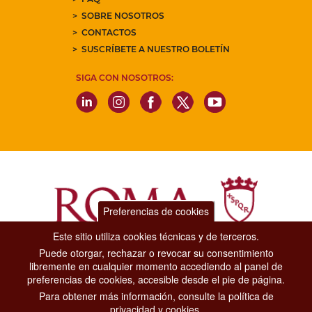
SOBRE NOSOTROS
CONTACTOS
SUSCRÍBETE A NUESTRO BOLETÍN
SIGA CON NOSOTROS:
Preferencias de cookies
Este sitio utiliza cookies técnicas y de terceros.
Puede otorgar, rechazar o revocar su consentimiento
Dipartimento Grandi Eventi, Sport, Turismo e Moda.
libremente en cualquier momento accediendo al panel de
Via di San Basilio, 51
preferencias de cookies, accesible desde el pie de página.
00187 Roma
Para obtener más información, consulte la política de
privacidad y cookies.