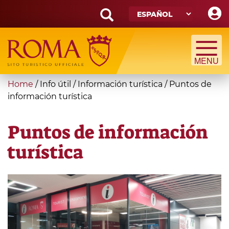
Skip
to
main
Search
content
form
Búsqueda
You
Home
/
Info útil
/
Información turística
/
Puntos de
are
información turística
here
Puntos de información
turística