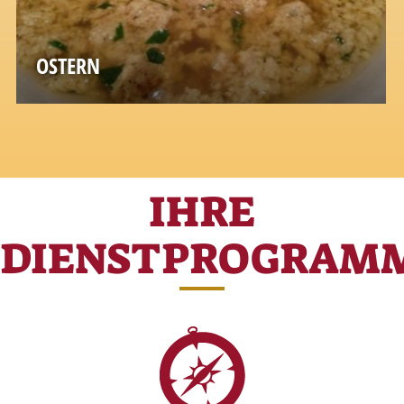
OSTERN
Dolci tradizionali, uova, sode ed al cioccolato
e carni di agnello
IHRE
DIENSTPROGRAM