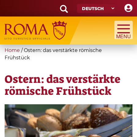
Skip
to
main
Search
content
form
Suche
You
Home
/
Ostern: das verstärkte römische
are
Frühstück
here
Ostern: das verstärkte
römische Frühstück